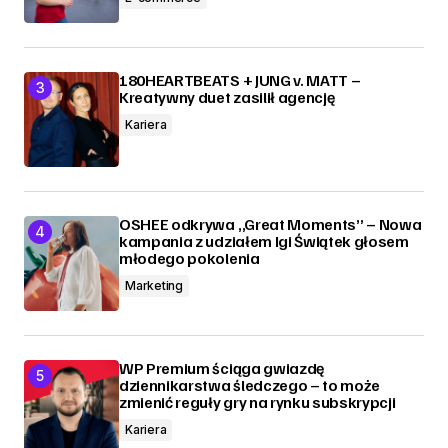
180HEARTBEATS + JUNG v. MATT –
Kreatywny duet zasilił agencję
Kariera
OSHEE odkrywa „Great Moments” – Nowa
kampania z udziałem Igi Świątek głosem
młodego pokolenia
Marketing
WP Premium ściąga gwiazdę
dziennikarstwa śledczego – to może
zmienić reguły gry na rynku subskrypcji
Kariera