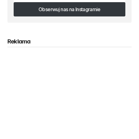
Obserwuj nas na Instagramie
Obserwuj nas na Instagramie
Reklama