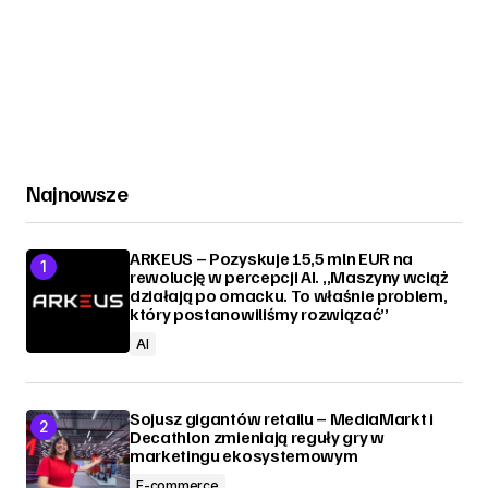
Najnowsze
ARKEUS – Pozyskuje 15,5 mln EUR na
rewolucję w percepcji AI. „Maszyny wciąż
działają po omacku. To właśnie problem,
który postanowiliśmy rozwiązać”
AI
Sojusz gigantów retailu – MediaMarkt i
Decathlon zmieniają reguły gry w
marketingu ekosystemowym
E-commerce