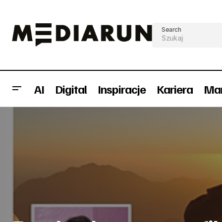
Search
AI
Digital
Inspiracje
Kariera
Mar
Konkurencja miażdży Poziom 2.0
News