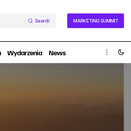
Search
MARKETING SUMMIT
Search
MARKETING SUMMIT
a
Wydarzenia
News
ideo)
XI Dzień Papieski w Jedynce