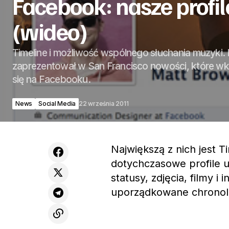
Facebook: nasze profil
(wideo)
Timeline i możliwość wspólnego słuchania muzyki
zaprezentował w San Francisco nowości, które wk
się na Facebooku.
News
Social Media
22 września 2011
Największą z nich jest Ti
dotychczasowe profile 
statusy, zdjęcia, filmy i 
uporządkowane chronolo