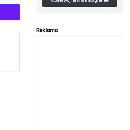
Obserwuj nas na Instagramie
Obserwuj nas na Instagramie
Reklama