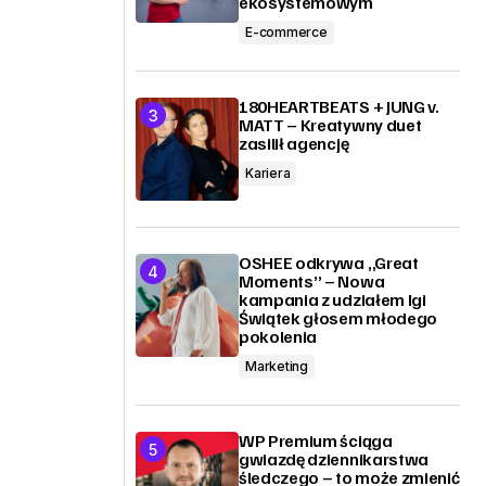
ekosystemowym
E-commerce
180HEARTBEATS + JUNG v.
MATT – Kreatywny duet
zasilił agencję
Kariera
OSHEE odkrywa „Great
Moments” – Nowa
kampania z udziałem Igi
Świątek głosem młodego
pokolenia
Marketing
WP Premium ściąga
gwiazdę dziennikarstwa
śledczego – to może zmienić