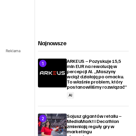
Najnowsze
Reklama
ARKEUS – Pozyskuje 15,5
mln EUR na rewolucję w
percepcji AI. „Maszyny
wciąż działają po omacku.
To właśnie problem, który
postanowiliśmy rozwiązać”
AI
Sojusz gigantów retailu –
MediaMarkt i Decathlon
zmieniają reguły gry w
marketingu