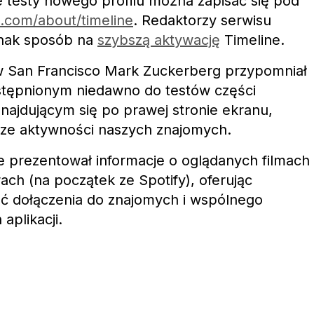
e testy nowego profilu można zapisać się pod
com/about/timeline
. Redaktorzy serwisu
dnak sposób na
szybszą aktywację
Timeline.
 w San Francisco Mark Zuckerberg przypomniał
ostępnionym niedawno do testów części
najdującym się po prawej stronie ekranu,
ze aktywności naszych znajomych.
e prezentował informacje o oglądanych filmach
ch (na początek ze Spotify), oferując
 dołączenia do znajomych i wspólnego
aplikacji.