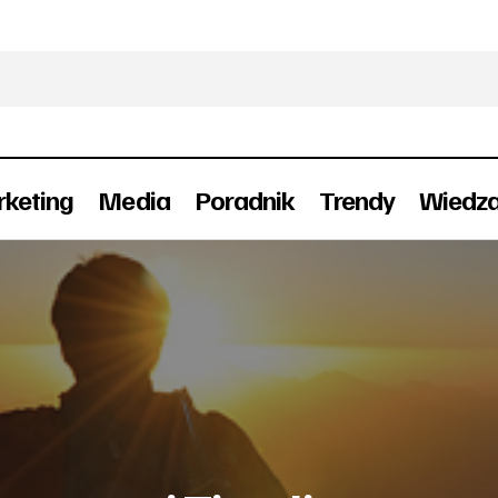
keting
Media
Poradnik
Trendy
Wiedz
Facebook: nasze profile zastąpi Timeline (w
Social Media