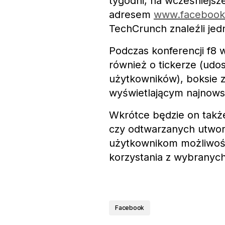
tygodni, na wcześniejsz
adresem
www.facebook.
TechCrunch znaleźli je
Podczas konferencji f8
również o tickerze (ud
użytkowników), boksie z
wyświetlającym najnows
Wkrótce będzie on takż
czy odtwarzanych utwora
użytkownikom możliwość
korzystania z wybranych 
Facebook