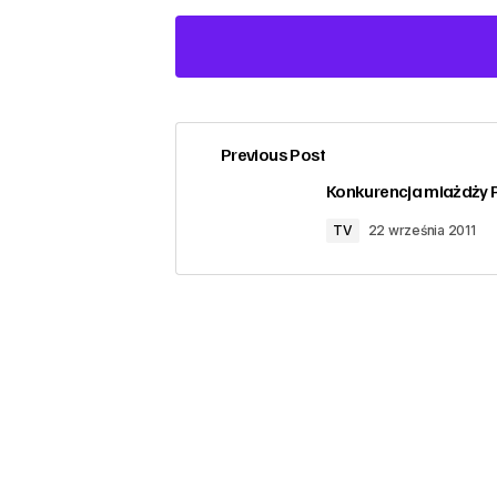
Previous Post
zalogować
Konkurencja miażdży 
TV
22 września 2011