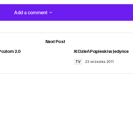
Add a comment
Add a comment
Next Post
Poziom 2.0
XI Dzień Papieski w Jedynce
TV
23 września 2011