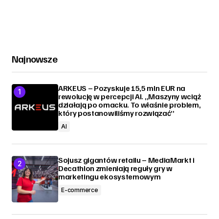
Najnowsze
ARKEUS – Pozyskuje 15,5 mln EUR na
rewolucję w percepcji AI. „Maszyny wciąż
działają po omacku. To właśnie problem,
który postanowiliśmy rozwiązać”
AI
Sojusz gigantów retailu – MediaMarkt i
Decathlon zmieniają reguły gry w
marketingu ekosystemowym
E-commerce