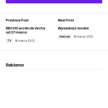
Add a comment
Previous Post
Next Post
zalogować
BBC HD w ofercie Vectry
Wyszukaj e-booka
od 27 marca
Internet
16 marca 2012
TV
16 marca 2012
Reklama