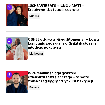
180HEARTBEATS + JUNG v. MATT –
Kreatywny duet zasilił agencję
Kariera
OSHEE odkrywa „Great Moments” – Nowa
kampania z udziałem Igi Świątek głosem
młodego pokolenia
Marketing
WP Premium ściąga gwiazdę
dziennikarstwa śledczego – to może
zmienić reguły gry na rynku subskrypcji
Kariera