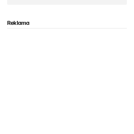
Obserwuj nas na Instagramie
Reklama