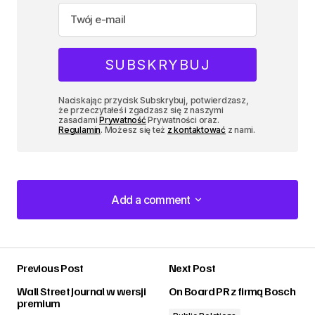
Naciskając przycisk Subskrybuj, potwierdzasz,
że przeczytałeś i zgadzasz się z naszymi
zasadami
Prywatność
Prywatności oraz.
Regulamin
. Możesz się też
z kontaktować
z nami.
Add a comment
Add a comment
Previous Post
Next Post
zalogować
Wall Street Journal w wersji
On Board PR z firmą Bosch
premium