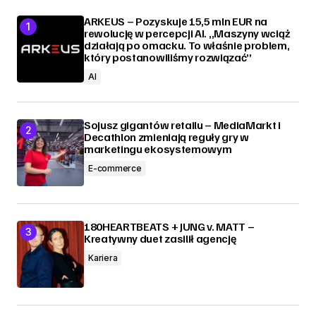
ARKEUS – Pozyskuje 15,5 mln EUR na
rewolucję w percepcji AI. „Maszyny wciąż
działają po omacku. To właśnie problem,
który postanowiliśmy rozwiązać”
AI
Sojusz gigantów retailu – MediaMarkt i
Decathlon zmieniają reguły gry w
marketingu ekosystemowym
E-commerce
180HEARTBEATS + JUNG v. MATT –
Kreatywny duet zasilił agencję
Kariera