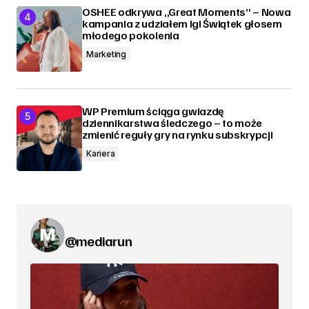
OSHEE odkrywa „Great Moments” – Nowa
kampania z udziałem Igi Świątek głosem
młodego pokolenia
Marketing
WP Premium ściąga gwiazdę
dziennikarstwa śledczego – to może
zmienić reguły gry na rynku subskrypcji
Kariera
@mediarun