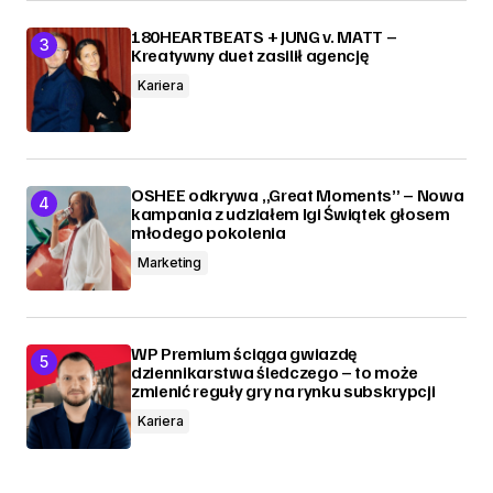
180HEARTBEATS + JUNG v. MATT –
Kreatywny duet zasilił agencję
Kariera
OSHEE odkrywa „Great Moments” – Nowa
kampania z udziałem Igi Świątek głosem
młodego pokolenia
Marketing
WP Premium ściąga gwiazdę
dziennikarstwa śledczego – to może
zmienić reguły gry na rynku subskrypcji
Kariera