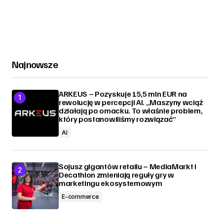
Najnowsze
ARKEUS – Pozyskuje 15,5 mln EUR na
rewolucję w percepcji AI. „Maszyny wciąż
działają po omacku. To właśnie problem,
który postanowiliśmy rozwiązać”
AI
Sojusz gigantów retailu – MediaMarkt i
Decathlon zmieniają reguły gry w
marketingu ekosystemowym
E-commerce