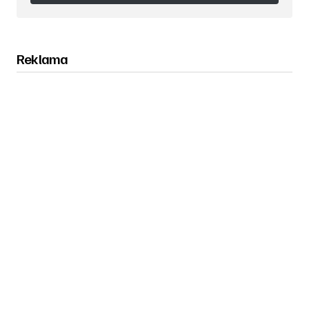
Obserwuj nas na Instagramie
Reklama