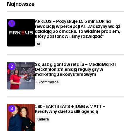
Najnowsze
ARKEUS – Pozyskuje 15,5 mln EUR na
rewolucję w percepcji AI. „Maszyny wciąż
działają po omacku. To właśnie problem,
który postanowiliśmy rozwiązać”
AI
Sojusz gigantów retailu – MediaMarkt i
Decathlon zmieniają reguły gry w
marketingu ekosystemowym
E-commerce
180HEARTBEATS + JUNG v. MATT –
Kreatywny duet zasilił agencję
Kariera