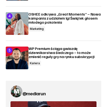
OSHEE odkrywa „Great Moments” – Nowa
kampania z udziałem Igi Świątek głosem
młodego pokolenia
Marketing
WP Premium ściąga gwiazdę
dziennikarstwa śledczego – to może
zmienić reguły gry na rynku subskrypcji
Kariera
@mediarun