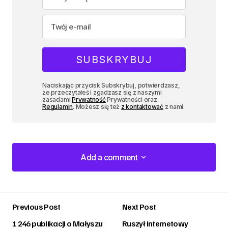
Naciskając przycisk Subskrybuj, potwierdzasz,
że przeczytałeś i zgadzasz się z naszymi
zasadami
Prywatność
Prywatności oraz.
Regulamin
. Możesz się też
z kontaktować
z nami.
Add a comment
Add a comment
Previous Post
Next Post
zalogować
1 246 publikacji o Małyszu
Ruszył internetowy