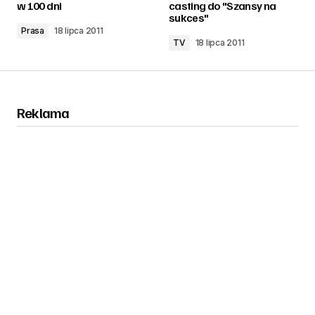
w 100 dni
casting do "Szansy na
sukces"
Prasa
18 lipca 2011
TV
18 lipca 2011
Reklama