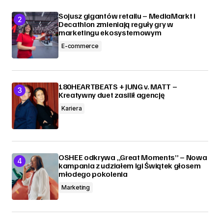
Sojusz gigantów retailu – MediaMarkt i
Decathlon zmieniają reguły gry w
marketingu ekosystemowym
E-commerce
180HEARTBEATS + JUNG v. MATT –
Kreatywny duet zasilił agencję
Kariera
OSHEE odkrywa „Great Moments” – Nowa
kampania z udziałem Igi Świątek głosem
młodego pokolenia
Marketing