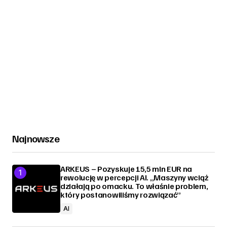
Najnowsze
ARKEUS – Pozyskuje 15,5 mln EUR na
rewolucję w percepcji AI. „Maszyny wciąż
działają po omacku. To właśnie problem,
który postanowiliśmy rozwiązać”
AI