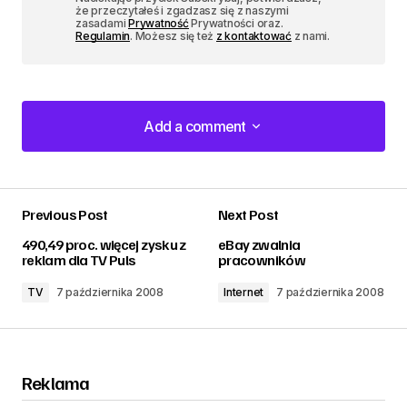
że przeczytałeś i zgadzasz się z naszymi
zasadami
Prywatność
Prywatności oraz.
Regulamin
. Możesz się też
z kontaktować
z nami.
Add a comment
Add a comment
Previous Post
Next Post
zalogować
490,49 proc. więcej zysku z
eBay zwalnia
reklam dla TV Puls
pracowników
TV
7 października 2008
Internet
7 października 2008
Reklama