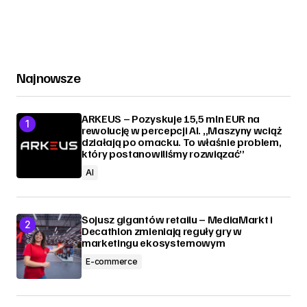
Najnowsze
ARKEUS – Pozyskuje 15,5 mln EUR na
rewolucję w percepcji AI. „Maszyny wciąż
działają po omacku. To właśnie problem,
który postanowiliśmy rozwiązać”
AI
Sojusz gigantów retailu – MediaMarkt i
Decathlon zmieniają reguły gry w
marketingu ekosystemowym
E-commerce