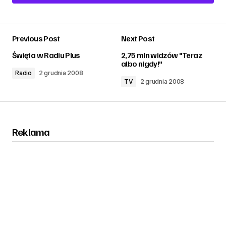
Add a comment
Previous Post
Next Post
zalogować
Święta w Radiu Plus
2,75 mln widzów "Teraz
albo nigdy!"
Radio
2 grudnia 2008
TV
2 grudnia 2008
Reklama