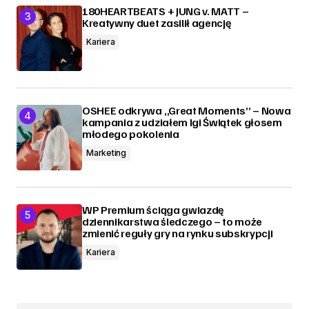
180HEARTBEATS + JUNG v. MATT –
Kreatywny duet zasilił agencję
Kariera
OSHEE odkrywa „Great Moments” – Nowa
kampania z udziałem Igi Świątek głosem
młodego pokolenia
Marketing
WP Premium ściąga gwiazdę
dziennikarstwa śledczego – to może
zmienić reguły gry na rynku subskrypcji
Kariera