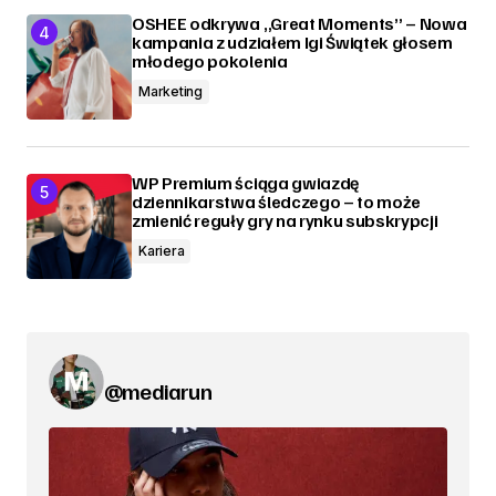
OSHEE odkrywa „Great Moments” – Nowa
kampania z udziałem Igi Świątek głosem
młodego pokolenia
Marketing
WP Premium ściąga gwiazdę
dziennikarstwa śledczego – to może
zmienić reguły gry na rynku subskrypcji
Kariera
@mediarun