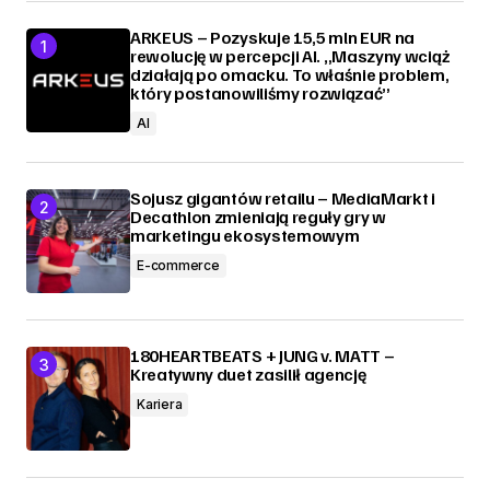
ARKEUS – Pozyskuje 15,5 mln EUR na
rewolucję w percepcji AI. „Maszyny wciąż
działają po omacku. To właśnie problem,
który postanowiliśmy rozwiązać”
AI
Sojusz gigantów retailu – MediaMarkt i
Decathlon zmieniają reguły gry w
marketingu ekosystemowym
E-commerce
180HEARTBEATS + JUNG v. MATT –
Kreatywny duet zasilił agencję
Kariera