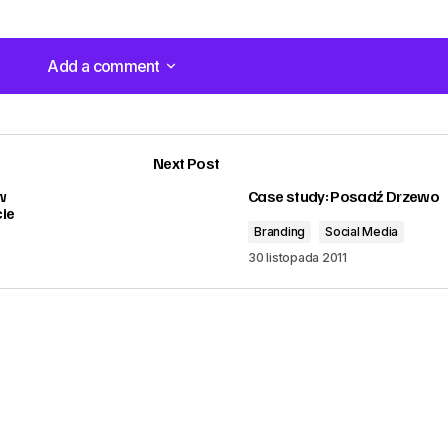
Add a comment
Add a comment
Next Post
w
Case study: Posadź Drzewo
ie
Branding
Social Media
30 listopada 2011