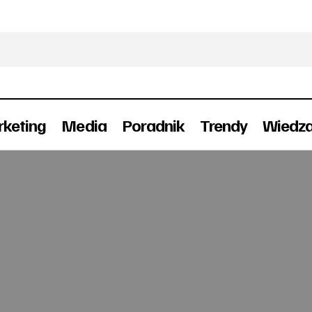
keting
Media
Poradnik
Trendy
Wiedz
TV.Disco w ofercie Multimedia Polska
TV