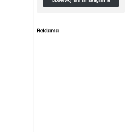
Obserwuj nas na Instagramie
Obserwuj nas na Instagramie
Reklama