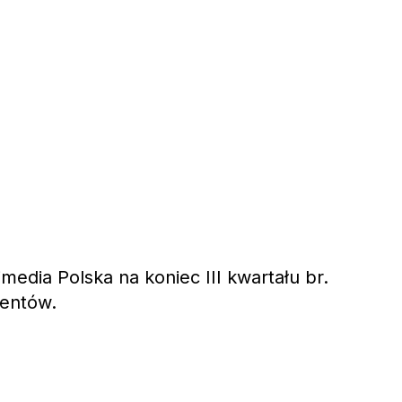
imedia Polska na koniec III kwartału br.
nentów.