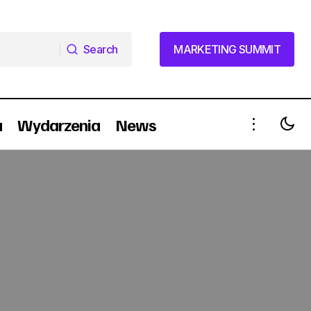
Search
MARKETING SUMMIT
Search
MARKETING SUMMIT
a
Wydarzenia
News
Case study: Posadź Drzewo