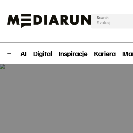
Search
AI
Digital
Inspiracje
Kariera
Mar
15. urodziny Planete+ w neapolitańskim
klimacie