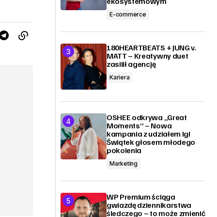
ekosystemowym
E-commerce
180HEARTBEATS + JUNG v.
MATT – Kreatywny duet
zasilił agencję
Kariera
OSHEE odkrywa „Great
Moments” – Nowa
kampania z udziałem Igi
Świątek głosem młodego
pokolenia
Marketing
WP Premium ściąga
gwiazdę dziennikarstwa
śledczego – to może zmienić