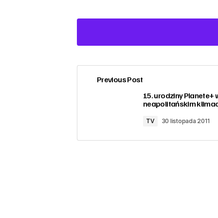
Previous Post
zalogować
15. urodziny Planete+ 
neapolitańskim klimac
TV
30 listopada 2011