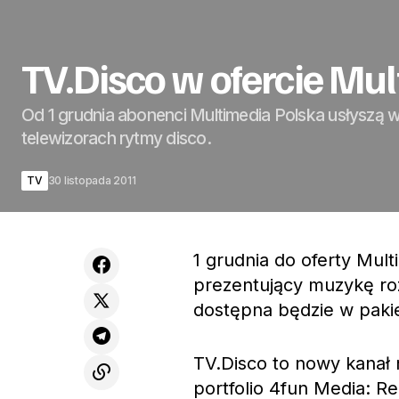
TV.Disco w ofercie Mu
Od 1 grudnia abonenci Multimedia Polska usłyszą 
telewizorach rytmy disco.
TV
30 listopada 2011
1 grudnia do oferty Mul
prezentujący muzykę rozr
dostępna będzie w paki
TV.Disco to nowy kanał 
portfolio 4fun Media: Re