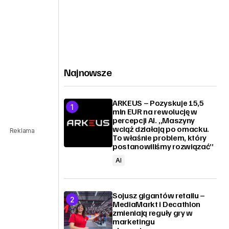
Najnowsze
ARKEUS – Pozyskuje 15,5
mln EUR na rewolucję w
percepcji AI. „Maszyny
wciąż działają po omacku.
Reklama
To właśnie problem, który
postanowiliśmy rozwiązać”
AI
Sojusz gigantów retailu –
MediaMarkt i Decathlon
zmieniają reguły gry w
marketingu