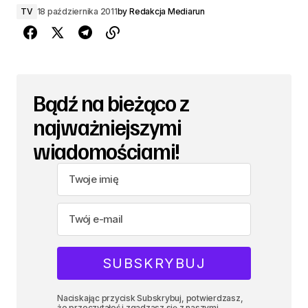
TV
18 października 2011
by
Redakcja Mediarun
Bądź na bieżąco z
najważniejszymi
wiadomościami!
Naciskając przycisk Subskrybuj, potwierdzasz,
że przeczytałeś i zgadzasz się z naszymi