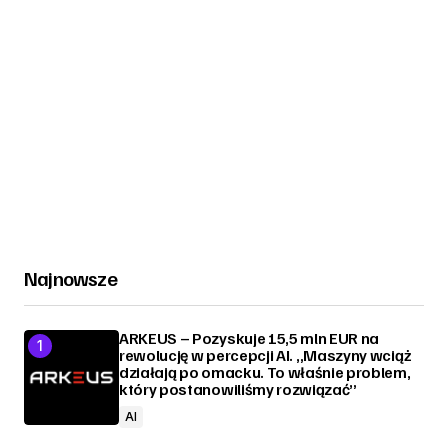
Najnowsze
ARKEUS – Pozyskuje 15,5 mln EUR na
rewolucję w percepcji AI. „Maszyny wciąż
działają po omacku. To właśnie problem,
który postanowiliśmy rozwiązać”
AI