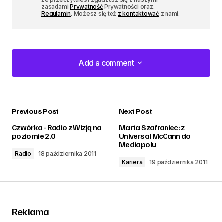
zasadami
Prywatność
Prywatności oraz.
Regulamin
. Możesz się też
z kontaktować
z nami.
Add a comment
Add a comment
Previous Post
Next Post
zalogować
Czwórka - Radio z Wizją na
Marta Szafraniec: z
poziomie 2.0
Universal McCann do
Mediapolu
Radio
18 października 2011
Kariera
19 października 2011
Reklama