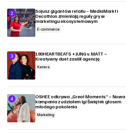
Sojusz gigantów retailu – MediaMarkt i
Decathlon zmieniają reguły gry w
marketingu ekosystemowym
E-commerce
180HEARTBEATS + JUNG v. MATT –
Kreatywny duet zasilił agencję
Kariera
OSHEE odkrywa „Great Moments” – Nowa
kampania z udziałem Igi Świątek głosem
młodego pokolenia
Marketing