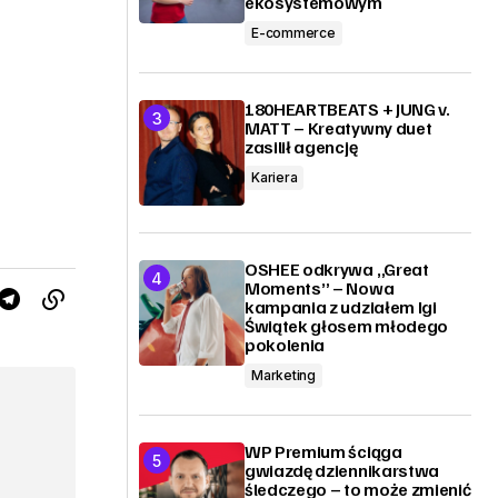
ekosystemowym
E-commerce
180HEARTBEATS + JUNG v.
MATT – Kreatywny duet
zasilił agencję
Kariera
OSHEE odkrywa „Great
Moments” – Nowa
kampania z udziałem Igi
Świątek głosem młodego
pokolenia
Marketing
WP Premium ściąga
gwiazdę dziennikarstwa
śledczego – to może zmienić