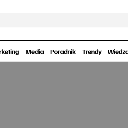
keting
Media
Poradnik
Trendy
Wiedz
Nowy program Gugały i Chraboty w Polsacie News
TV