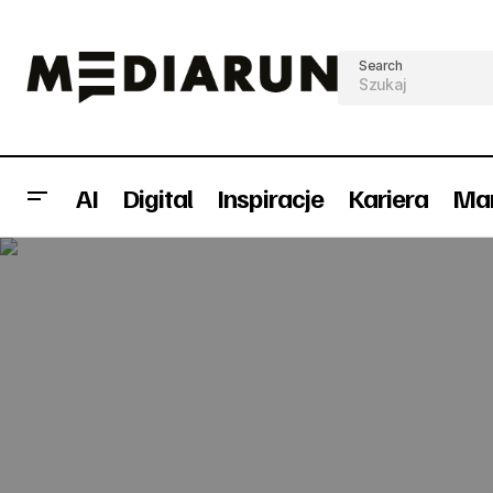
Search
AI
Digital
Inspiracje
Kariera
Mar
Wojewódzi wraca do Eski Rock