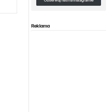
Obserwuj nas na Instagramie
Obserwuj nas na Instagramie
Reklama