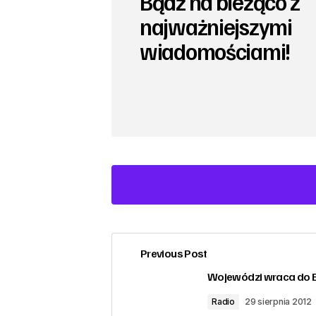
Bądź na bieżąco z
najważniejszymi
wiadomościami!
Previous Post
zalogować
Wojewódzi wraca do E
Radio
29 sierpnia 2012