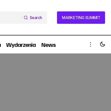
Search
MARKETING SUMMIT
Search
MARKETING SUMMIT
a
Wydarzenia
News
Znika "Prawo i porządek". Ostatni
sezon na 13th Street Universal