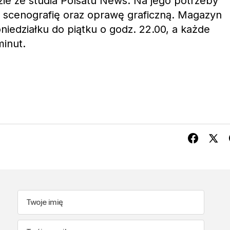
e ze studia Polsatu News. Na jego potrzeby
 scenografię oraz oprawę graficzną. Magazyn
iedziałku do piątku o godz. 22.00, a każde
inut.