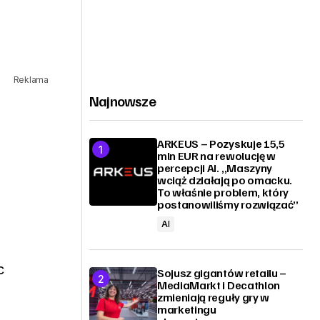
Reklama
Najnowsze
ARKEUS – Pozyskuje 15,5
mln EUR na rewolucję w
percepcji AI. „Maszyny
wciąż działają po omacku.
To właśnie problem, który
postanowiliśmy rozwiązać”
AI
c
Sojusz gigantów retailu –
MediaMarkt i Decathlon
zmieniają reguły gry w
marketingu