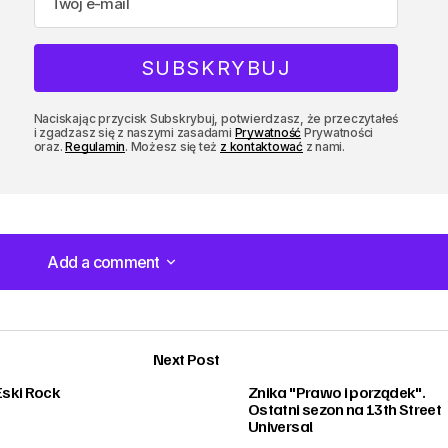
Naciskając przycisk Subskrybuj, potwierdzasz, że przeczytałeś
i zgadzasz się z naszymi zasadami
Prywatność
Prywatności
oraz.
Regulamin
. Możesz się też
z kontaktować
z nami.
Add a comment
Add a comment
Next Post
ski Rock
Znika "Prawo i porządek".
Ostatni sezon na 13th Street
Universal