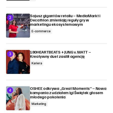
Sojusz gigantów retailu – MediaMarkt i
Decathlon zmieniają reguły gry w
marketingu ekosystemowym
E-commerce
180HEARTBEATS + JUNG v. MATT –
Kreatywny duet zasilił agencję
Kariera
OSHEE odkrywa „Great Moments” – Nowa
kampania z udziałem Igi Świątek głosem
młodego pokolenia
Marketing