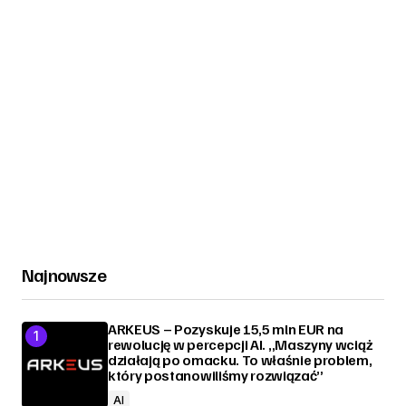
Najnowsze
ARKEUS – Pozyskuje 15,5 mln EUR na
rewolucję w percepcji AI. „Maszyny wciąż
działają po omacku. To właśnie problem,
który postanowiliśmy rozwiązać”
AI