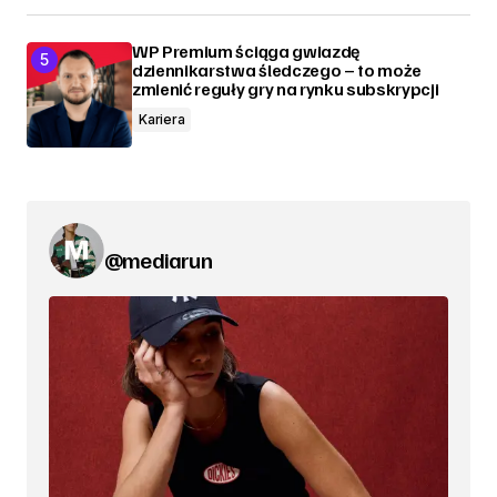
WP Premium ściąga gwiazdę
dziennikarstwa śledczego – to może
zmienić reguły gry na rynku subskrypcji
Kariera
@mediarun