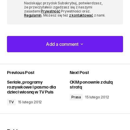
Naciskając przycisk Subskrybuj, potwierdzasz,
że przeczytałeś i zgadzasz się z naszymi
zasadami
Prywatność
Prywatności oraz.
Regulamin
. Możesz się też
z kontaktować
z nami.
Add a comment
Add a comment
Previous Post
Next Post
zalogować
Seriale, programy
CKM ponownie z dużą
rozrywkowe i pasmo dla
stratą
dzieci wiosną w TV Puls
Prasa
15 lutego 2012
TV
15 lutego 2012