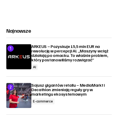
Najnowsze
ARKEUS – Pozyskuje 15,5 mln EUR na
rewolucję w percepcji AI. „Maszyny wciąż
działają po omacku. To właśnie problem,
który postanowiliśmy rozwiązać”
AI
Sojusz gigantów retailu – MediaMarkt i
Decathlon zmieniają reguły gry w
marketingu ekosystemowym
E-commerce