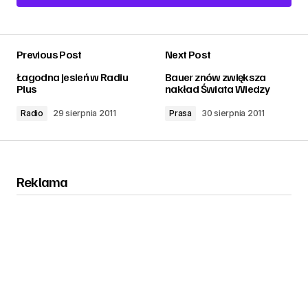
Add a comment
Previous Post
Next Post
zalogować
Łagodna jesień w Radiu
Bauer znów zwiększa
Plus
nakład Świata Wiedzy
Radio
29 sierpnia 2011
Prasa
30 sierpnia 2011
Reklama