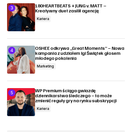
180HEARTBEATS + JUNG v. MATT –
Kreatywny duet zasilił agencję
Kariera
OSHEE odkrywa „Great Moments” – Nowa
kampania z udziałem Igi Świątek głosem
młodego pokolenia
Marketing
WP Premium ściąga gwiazdę
dziennikarstwa śledczego – to może
zmienić reguły gry na rynku subskrypcji
Kariera