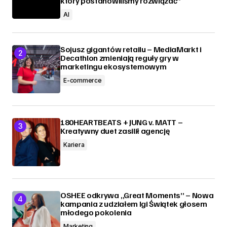
który postanowiliśmy rozwiązać”
AI
Sojusz gigantów retailu – MediaMarkt i
Decathlon zmieniają reguły gry w
marketingu ekosystemowym
E-commerce
180HEARTBEATS + JUNG v. MATT –
Kreatywny duet zasilił agencję
Kariera
OSHEE odkrywa „Great Moments” – Nowa
kampania z udziałem Igi Świątek głosem
młodego pokolenia
Marketing