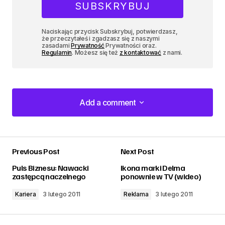
Naciskając przycisk Subskrybuj, potwierdzasz,
że przeczytałeś i zgadzasz się z naszymi
zasadami
Prywatność
Prywatności oraz.
Regulamin
. Możesz się też
z kontaktować
z nami.
Add a comment
Add a comment
Previous Post
Next Post
zalogować
Puls Biznesu: Nawacki
Ikona marki Delma
zastępcą naczelnego
ponownie w TV (wideo)
Kariera
3 lutego 2011
Reklama
3 lutego 2011