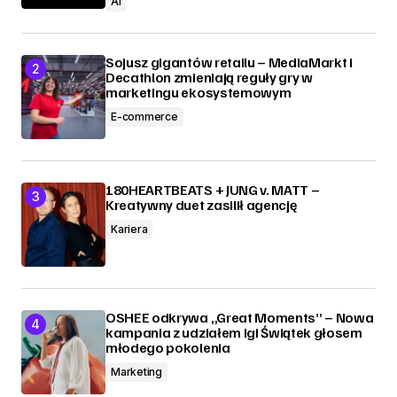
AI
Sojusz gigantów retailu – MediaMarkt i
Decathlon zmieniają reguły gry w
marketingu ekosystemowym
E-commerce
180HEARTBEATS + JUNG v. MATT –
Kreatywny duet zasilił agencję
Kariera
OSHEE odkrywa „Great Moments” – Nowa
kampania z udziałem Igi Świątek głosem
młodego pokolenia
Marketing