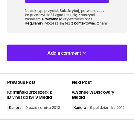
Naciskając przycisk Subskrybuj, potwierdzasz,
że przeczytałeś i zgadzasz się z naszymi
zasadami
Prywatność
Prywatności oraz.
Regulamin
. Możesz się też
z kontaktować
z nami.
Add a comment
Add a comment
Previous Post
Next Post
zalogować
Karmiński przeszedł z
Awanse w Discovery
IDMnet do ISTV Media
Media
Kariera
9 października 2012
Kariera
9 października 2012