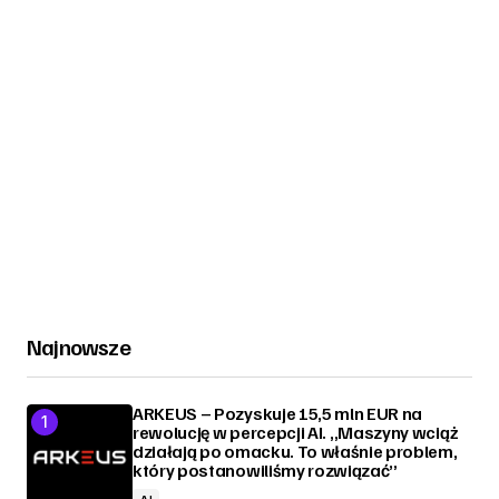
Najnowsze
ARKEUS – Pozyskuje 15,5 mln EUR na
rewolucję w percepcji AI. „Maszyny wciąż
działają po omacku. To właśnie problem,
który postanowiliśmy rozwiązać”