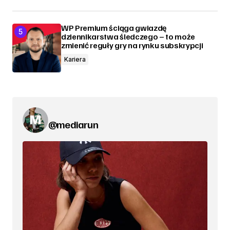
WP Premium ściąga gwiazdę
dziennikarstwa śledczego – to może
zmienić reguły gry na rynku subskrypcji
Kariera
@mediarun