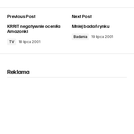
Previous Post
Next Post
zalogować
KRRiT negatywnie oceniła
Mniej badań rynku
Amazonki
Badania
19 lipca 2001
TV
18 lipca 2001
Reklama