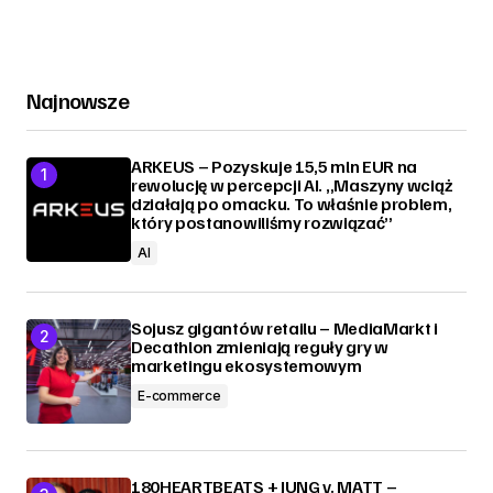
Najnowsze
ARKEUS – Pozyskuje 15,5 mln EUR na
rewolucję w percepcji AI. „Maszyny wciąż
działają po omacku. To właśnie problem,
który postanowiliśmy rozwiązać”
AI
Sojusz gigantów retailu – MediaMarkt i
Decathlon zmieniają reguły gry w
marketingu ekosystemowym
E-commerce
180HEARTBEATS + JUNG v. MATT –