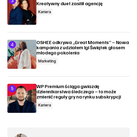
Kreatywny duet zasilił agencję
Kariera
OSHEE odkrywa „Great Moments” – Nowa
kampania z udziałem Igi Świątek głosem
młodego pokolenia
Marketing
WP Premium ściąga gwiazdę
dziennikarstwa śledczego – to może
zmienić reguły gry na rynku subskrypcji
Kariera