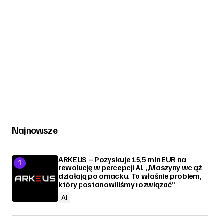
Najnowsze
ARKEUS – Pozyskuje 15,5 mln EUR na
rewolucję w percepcji AI. „Maszyny wciąż
działają po omacku. To właśnie problem,
który postanowiliśmy rozwiązać”
AI