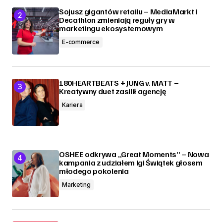
Sojusz gigantów retailu – MediaMarkt i
Decathlon zmieniają reguły gry w
marketingu ekosystemowym
E-commerce
180HEARTBEATS + JUNG v. MATT –
Kreatywny duet zasilił agencję
Kariera
OSHEE odkrywa „Great Moments” – Nowa
kampania z udziałem Igi Świątek głosem
młodego pokolenia
Marketing