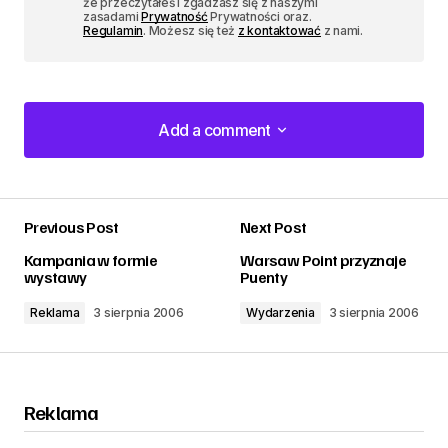
że przeczytałeś i zgadzasz się z naszymi
zasadami
Prywatność
Prywatności oraz.
Regulamin
. Możesz się też
z kontaktować
z nami.
Add a comment
Add a comment
Previous Post
Next Post
zalogować
Kampania w formie
Warsaw Point przyznaje
wystawy
Puenty
Reklama
3 sierpnia 2006
Wydarzenia
3 sierpnia 2006
Reklama