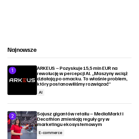
Najnowsze
ARKEUS – Pozyskuje 15,5 mln EUR na
rewolucję w percepcji AI. „Maszyny wciąż
działają po omacku. To właśnie problem,
który postanowiliśmy rozwiązać”
AI
Sojusz gigantów retailu – MediaMarkt i
Decathlon zmieniają reguły gry w
marketingu ekosystemowym
E-commerce