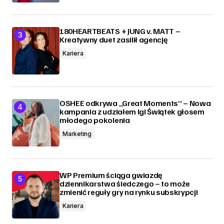
180HEARTBEATS + JUNG v. MATT –
Kreatywny duet zasilił agencję
Kariera
OSHEE odkrywa „Great Moments” – Nowa
kampania z udziałem Igi Świątek głosem
młodego pokolenia
Marketing
WP Premium ściąga gwiazdę
dziennikarstwa śledczego – to może
zmienić reguły gry na rynku subskrypcji
Kariera