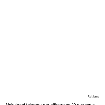
Reklama
Najwięcej tekstów opublikowano 10 września