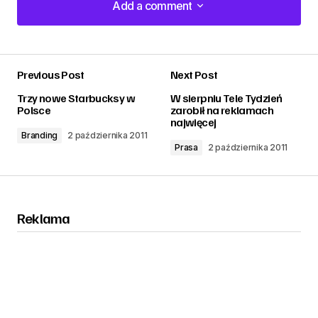
Add a comment
Add a comment
Previous Post
Next Post
zalogować
Trzy nowe Starbucksy w
W sierpniu Tele Tydzień
Polsce
zarobił na reklamach
najwięcej
Branding
2 października 2011
Prasa
2 października 2011
Reklama