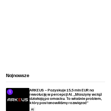
Najnowsze
ARKEUS – Pozyskuje 15,5 mln EUR na
rewolucję w percepcji AI. „Maszyny wciąż
działają po omacku. To właśnie problem,
który postanowiliśmy rozwiązać”
AI