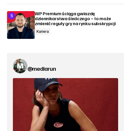
WP Premium ściąga gwiazdę
dziennikarstwa śledczego – to może
zmienić reguły gry na rynku subskrypcji
Kariera
@mediarun