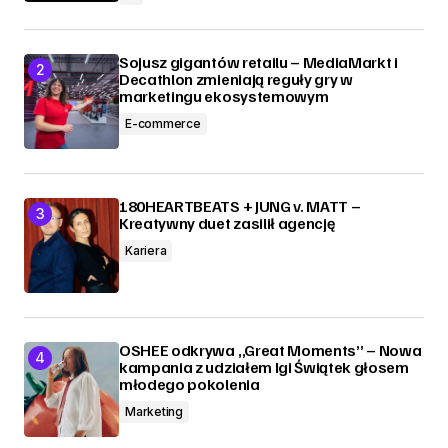
Sojusz gigantów retailu – MediaMarkt i
Decathlon zmieniają reguły gry w
marketingu ekosystemowym
E-commerce
180HEARTBEATS + JUNG v. MATT –
Kreatywny duet zasilił agencję
Kariera
OSHEE odkrywa „Great Moments” – Nowa
kampania z udziałem Igi Świątek głosem
młodego pokolenia
Marketing