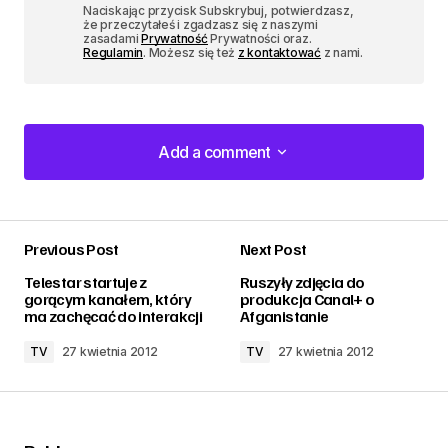
Naciskając przycisk Subskrybuj, potwierdzasz,
że przeczytałeś i zgadzasz się z naszymi
zasadami
Prywatność
Prywatności oraz.
Regulamin
. Możesz się też
z kontaktować
z nami.
Add a comment
Add a comment
Previous Post
Next Post
zalogować
Telestar startuje z
Ruszyły zdjęcia do
gorącym kanałem, który
produkcja Canal+ o
ma zachęcać do interakcji
Afganistanie
TV
27 kwietnia 2012
TV
27 kwietnia 2012