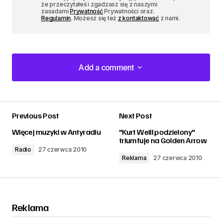
że przeczytałeś i zgadzasz się z naszymi
zasadami
Prywatność
Prywatności oraz.
Regulamin
. Możesz się też
z kontaktować
z nami.
Add a comment
Add a comment
Previous Post
Next Post
zalogować
Więcej muzyki w Antyradiu
"Kurt Weill podzielony"
triumfuje na Golden Arrow
Radio
27 czerwca 2010
Reklama
27 czerwca 2010
Reklama