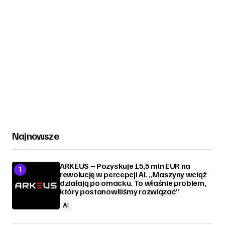
Najnowsze
ARKEUS – Pozyskuje 15,5 mln EUR na
rewolucję w percepcji AI. „Maszyny wciąż
działają po omacku. To właśnie problem,
który postanowiliśmy rozwiązać”
AI