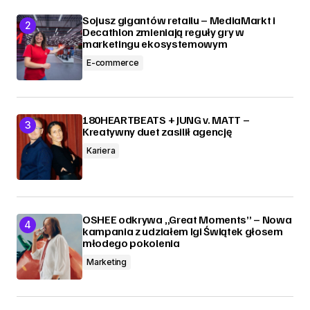
Sojusz gigantów retailu – MediaMarkt i
Decathlon zmieniają reguły gry w
marketingu ekosystemowym
E-commerce
180HEARTBEATS + JUNG v. MATT –
Kreatywny duet zasilił agencję
Kariera
OSHEE odkrywa „Great Moments” – Nowa
kampania z udziałem Igi Świątek głosem
młodego pokolenia
Marketing