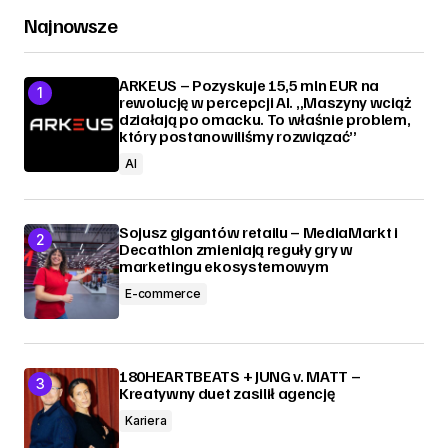
Najnowsze
ARKEUS – Pozyskuje 15,5 mln EUR na
rewolucję w percepcji AI. „Maszyny wciąż
działają po omacku. To właśnie problem,
który postanowiliśmy rozwiązać”
AI
Sojusz gigantów retailu – MediaMarkt i
Decathlon zmieniają reguły gry w
marketingu ekosystemowym
E-commerce
180HEARTBEATS + JUNG v. MATT –
Kreatywny duet zasilił agencję
Kariera