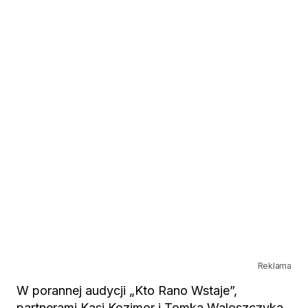
Reklama
W porannej audycji „Kto Rano Wstaje”,
partnerami Kasi Kozimor i Tomka Waloszczyka