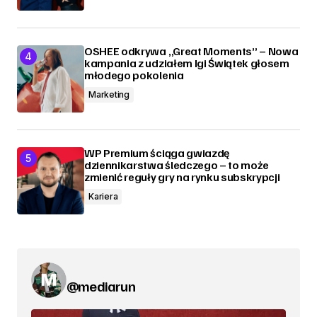
OSHEE odkrywa „Great Moments” – Nowa
kampania z udziałem Igi Świątek głosem
młodego pokolenia
Marketing
WP Premium ściąga gwiazdę
dziennikarstwa śledczego – to może
zmienić reguły gry na rynku subskrypcji
Kariera
@mediarun