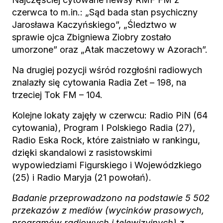
czerwca to m.in.: „Sąd bada stan psychiczny
Jarosława Kaczyńskiego”, „Śledztwo w
sprawie ojca Zbigniewa Ziobry zostało
umorzone” oraz „Atak maczetowy w Azorach”.
Na drugiej pozycji wśród rozgłośni radiowych
znalazły się cytowania Radia Zet – 198, na
trzeciej Tok FM – 104.
Kolejne lokaty zajęły w czerwcu: Radio PiN (64
cytowania), Program I Polskiego Radia (27),
Radio Eska Rock, które zaistniało w rankingu,
dzięki skandalowi z rasistowskimi
wypowiedziami Figurskiego i Wojewódzkiego
(25) i Radio Maryja (21 powołań).
Badanie przeprowadzono na podstawie 5 502
przekazów z mediów (wycinków prasowych,
programów radiowych i telewizyjnych) z