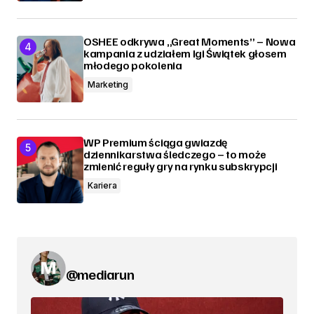
OSHEE odkrywa „Great Moments” – Nowa
kampania z udziałem Igi Świątek głosem
młodego pokolenia
Marketing
WP Premium ściąga gwiazdę
dziennikarstwa śledczego – to może
zmienić reguły gry na rynku subskrypcji
Kariera
@mediarun