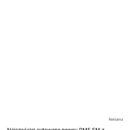
Reklama
Najczęściej cytowane newsy RMF FM z