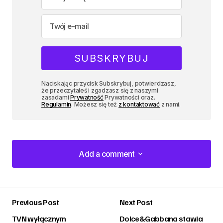
Naciskając przycisk Subskrybuj, potwierdzasz,
że przeczytałeś i zgadzasz się z naszymi
zasadami
Prywatność
Prywatności oraz.
Regulamin
. Możesz się też
z kontaktować
z nami.
Add a comment
Add a comment
Previous Post
Next Post
zalogować
TVN wyłącznym
Dolce&Gabbana stawia