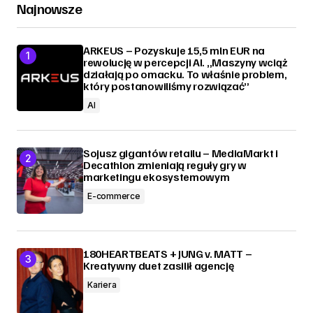
Najnowsze
ARKEUS – Pozyskuje 15,5 mln EUR na
rewolucję w percepcji AI. „Maszyny wciąż
działają po omacku. To właśnie problem,
który postanowiliśmy rozwiązać”
AI
Sojusz gigantów retailu – MediaMarkt i
Decathlon zmieniają reguły gry w
marketingu ekosystemowym
E-commerce
180HEARTBEATS + JUNG v. MATT –
Kreatywny duet zasilił agencję
Kariera