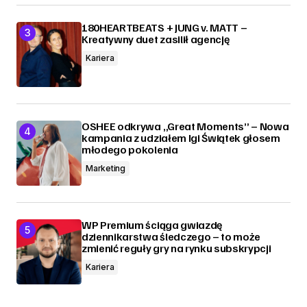
180HEARTBEATS + JUNG v. MATT –
Kreatywny duet zasilił agencję
Kariera
OSHEE odkrywa „Great Moments” – Nowa
kampania z udziałem Igi Świątek głosem
młodego pokolenia
Marketing
WP Premium ściąga gwiazdę
dziennikarstwa śledczego – to może
zmienić reguły gry na rynku subskrypcji
Kariera