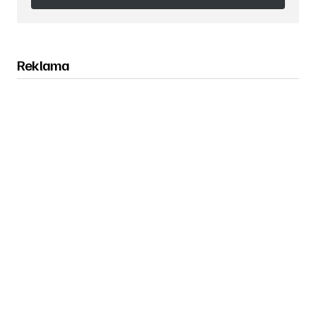
Obserwuj nas na Instagramie
Reklama