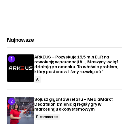
Najnowsze
ARKEUS – Pozyskuje 15,5 mln EUR na
rewolucję w percepcji AI. „Maszyny wciąż
działają po omacku. To właśnie problem,
który postanowiliśmy rozwiązać”
AI
Sojusz gigantów retailu – MediaMarkt i
Decathlon zmieniają reguły gry w
marketingu ekosystemowym
E-commerce