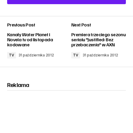
Add a comment
Previous Post
Next Post
zalogować
Kanały Water Planet i
Premiera trzeciego sezonu
Novela tv od listopada
serialu "Justified: Bez
kodowane
przebaczenia" w AXN
TV
31 października 2012
TV
31 października 2012
Reklama