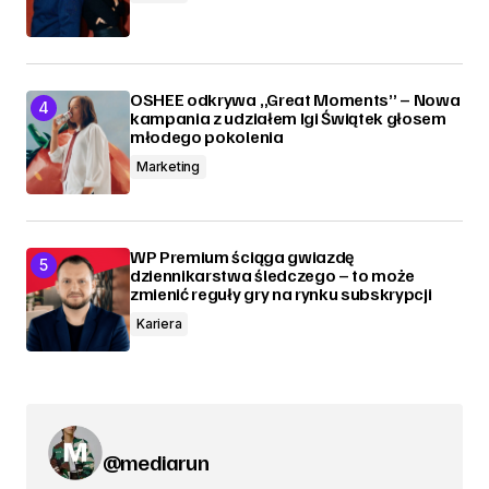
OSHEE odkrywa „Great Moments” – Nowa
kampania z udziałem Igi Świątek głosem
młodego pokolenia
Marketing
WP Premium ściąga gwiazdę
dziennikarstwa śledczego – to może
zmienić reguły gry na rynku subskrypcji
Kariera
@mediarun