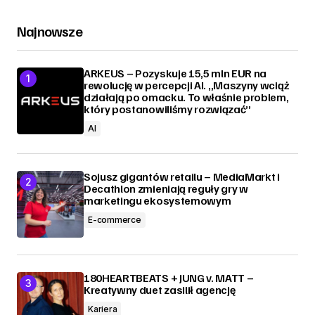
Najnowsze
ARKEUS – Pozyskuje 15,5 mln EUR na
rewolucję w percepcji AI. „Maszyny wciąż
działają po omacku. To właśnie problem,
który postanowiliśmy rozwiązać”
AI
Sojusz gigantów retailu – MediaMarkt i
Decathlon zmieniają reguły gry w
marketingu ekosystemowym
E-commerce
180HEARTBEATS + JUNG v. MATT –
Kreatywny duet zasilił agencję
Kariera