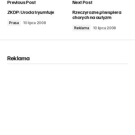
Previous Post
Next Post
zalogować
ZKDP: Uroda tryumfuje
Rzeczyrozne.pl wspiera
chorych na autyzm
Prasa
10 lipca 2008
Reklama
10 lipca 2008
Reklama