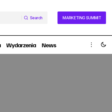
Search
MARKETING SUMMIT
Search
MARKETING SUMMIT
a
Wydarzenia
News
Mleczny start Young & Rubicam