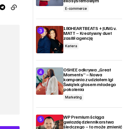
ekosystemowym
E-commerce
180HEARTBEATS + JUNG v.
MATT – Kreatywny duet
zasilił agencję
Kariera
OSHEE odkrywa „Great
Moments” – Nowa
kampania z udziałem Igi
Świątek głosem młodego
pokolenia
Marketing
WP Premium ściąga
gwiazdę dziennikarstwa
śledczego – to może zmienić