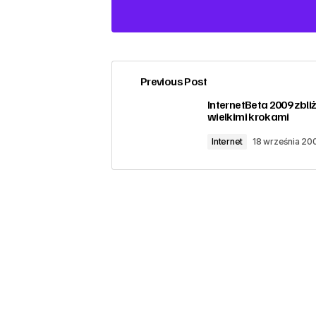
Previous Post
zalogować
InternetBeta 2009 zbliż
wielkimi krokami
Internet
18 września 20