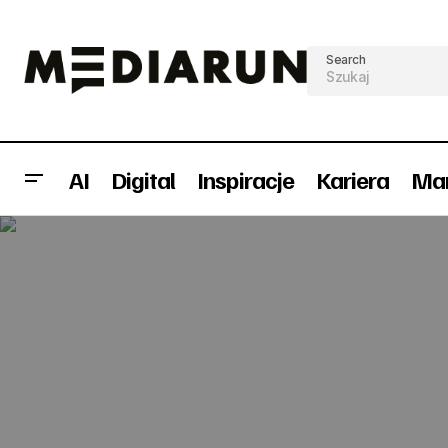
Search
AI
Digital
Inspiracje
Kariera
Mar
InternetBeta 2009 zbliża się wielkimi
krokami