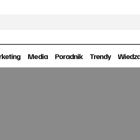
keting
Media
Poradnik
Trendy
Wiedz
Zaremba komentatorem w Polsce
Prasa