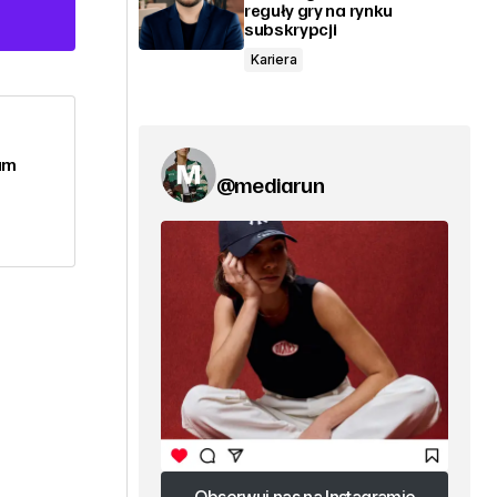
reguły gry na rynku
subskrypcji
Kariera
am
@mediarun