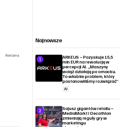
Najnowsze
Reklama
ARKEUS – Pozyskuje 15,5
mln EUR na rewolucję w
percepcji AI. „Maszyny
wciąż działają po omacku.
To właśnie problem, który
postanowiliśmy rozwiązać”
AI
Sojusz gigantów retailu –
MediaMarkt i Decathlon
zmieniają reguły gry w
marketingu