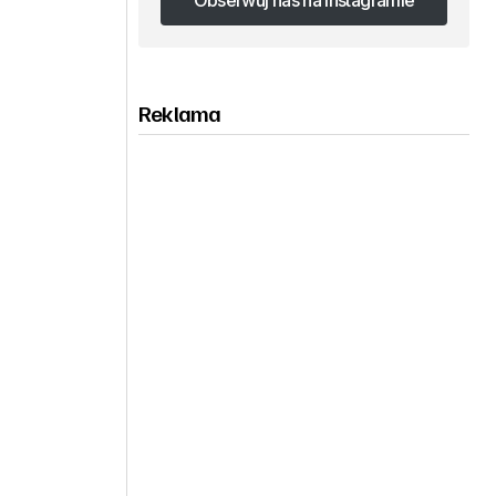
Obserwuj nas na Instagramie
Obserwuj nas na Instagramie
Reklama