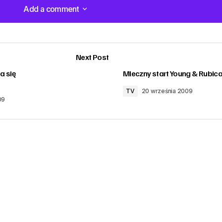
Add a comment
Add a comment
Next Post
a się
Mleczny start Young & Rubic
TV
20 września 2009
09