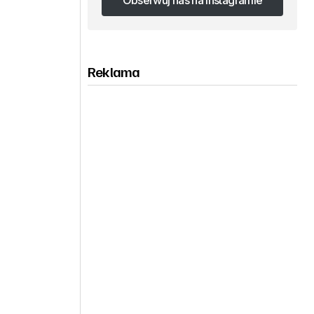
Obserwuj nas na Instagramie
Obserwuj nas na Instagramie
Reklama