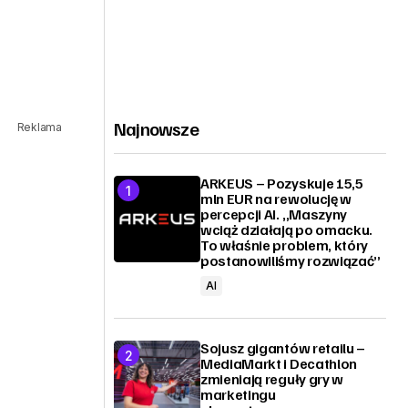
Najnowsze
Reklama
ARKEUS – Pozyskuje 15,5
mln EUR na rewolucję w
percepcji AI. „Maszyny
wciąż działają po omacku.
To właśnie problem, który
postanowiliśmy rozwiązać”
AI
Sojusz gigantów retailu –
MediaMarkt i Decathlon
zmieniają reguły gry w
marketingu