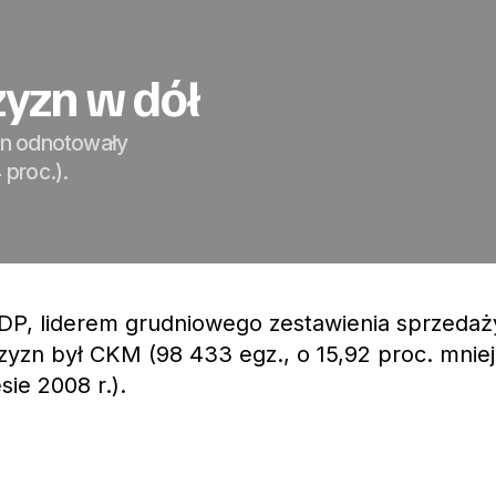
zyzn w dół
yzn odnotowały
 proc.).
DP, liderem grudniowego zestawienia sprzedaż
yzn był CKM (98 433 egz., o 15,92 proc. mniej
ie 2008 r.).