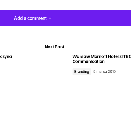
Add a comment
Add a comment
Next Post
oczyna
Warsaw Marriott Hotel z ITB
Communication
Branding
9 marca 2010