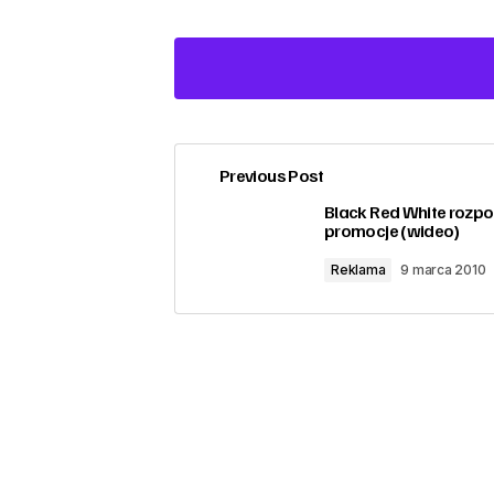
Previous Post
zalogować
Black Red White rozp
promocje (wideo)
Reklama
9 marca 2010