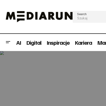
Search
AI
Digital
Inspiracje
Kariera
Mar
Black Red White rozpoczyna promocje
(wideo)