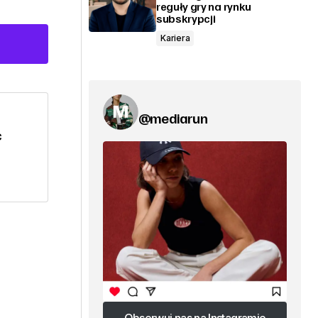
reguły gry na rynku
subskrypcji
Kariera
@mediarun
C