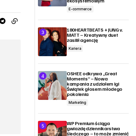
ekosystemowym
E-commerce
180HEARTBEATS + JUNG v.
MATT – Kreatywny duet
zasilił agencję
Kariera
OSHEE odkrywa „Great
Moments” – Nowa
kampania z udziałem Igi
Świątek głosem młodego
pokolenia
Marketing
WP Premium ściąga
gwiazdę dziennikarstwa
śledczego – to może zmienić