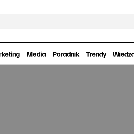
keting
Media
Poradnik
Trendy
Wiedz
Miesięczniki dla mężczyzn w dół
Prasa