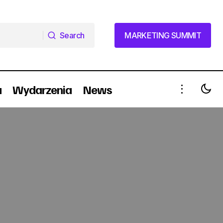
Search
MARKETING SUMMIT
Search
MARKETING SUMMIT
a
Wydarzenia
News
Warsaw Marriott Hotel z ITBC
Communication