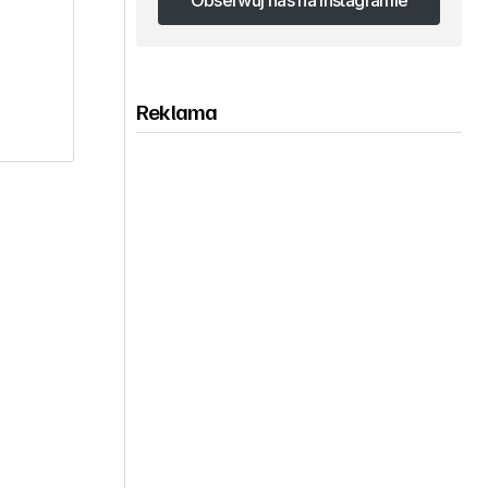
Obserwuj nas na Instagramie
Obserwuj nas na Instagramie
Reklama