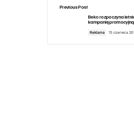
Previous Post
zalogować
Beko rozpoczyna letni
kampanię promocyjną
Reklama
15 czerwca 20