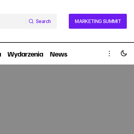
Search
MARKETING SUMMIT
Search
MARKETING SUMMIT
a
Wydarzenia
News
Kubuś zaprasza do podwodnego
świata (wideo)