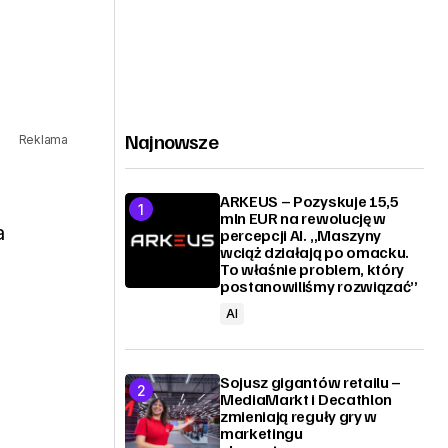
Najnowsze
Reklama
ARKEUS – Pozyskuje 15,5
mln EUR na rewolucję w
a
percepcji AI. „Maszyny
wciąż działają po omacku.
To właśnie problem, który
postanowiliśmy rozwiązać”
AI
Sojusz gigantów retailu –
MediaMarkt i Decathlon
zmieniają reguły gry w
marketingu