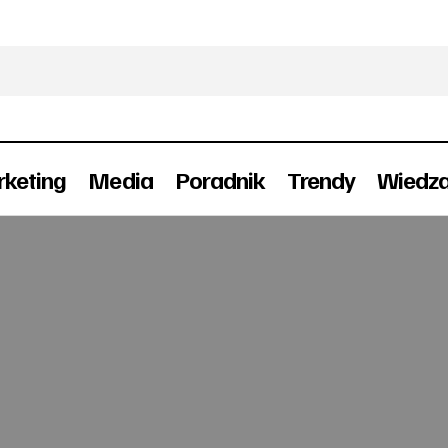
keting
Media
Poradnik
Trendy
Wiedz
Książki od Agory
Prasa