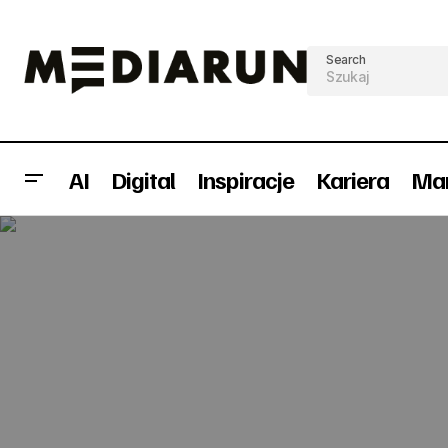
Search
AI
Digital
Inspiracje
Kariera
Mar
Beko rozpoczyna letnią kampanię
promocyjną (wideo)