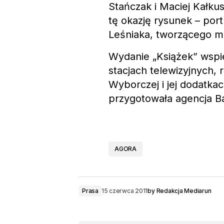
Stańczak i Maciej Kałkus
tę okazję rysunek – por
Leśniaka, tworzącego m.in
Wydanie „Książek” wsp
stacjach telewizyjnych, 
Wyborczej i jej dodatka
przygotowała agencja Ba
AGORA
Prasa
15 czerwca 2011
by
Redakcja Mediarun