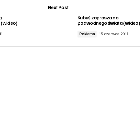
Next Post
ą
Kubuś zaprasza do
 (wideo)
podwodnego świata (wideo)
11
Reklama
15 czerwca 2011