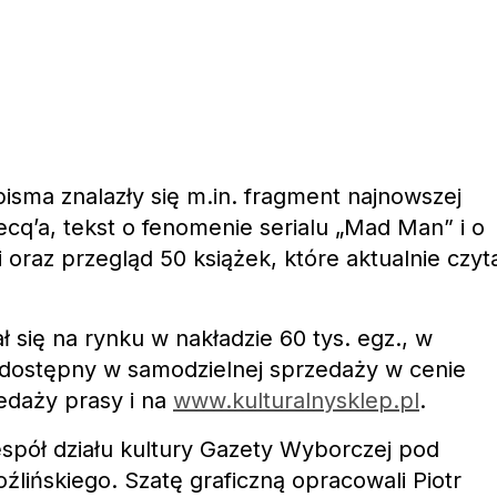
sma znalazły się m.in. fragment najnowszej
cq’a, tekst o fenomenie serialu „Mad Man” i o
i oraz przegląd 50 książek, które aktualnie czyt
 się na rynku w nakładzie 60 tys. egz., w
t dostępny w samodzielnej sprzedaży w cenie
edaży prasy i na
www.kulturalnysklep.pl
.
spół działu kultury Gazety Wyborczej pod
lińskiego. Szatę graficzną opracowali Piotr