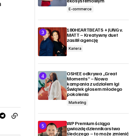
ekosystemowym
a
E-commerce
180HEARTBEATS + JUNG v.
MATT – Kreatywny duet
zasilił agencję
Kariera
OSHEE odkrywa „Great
Moments” – Nowa
kampania z udziałem Igi
Świątek głosem młodego
pokolenia
Marketing
WP Premium ściąga
gwiazdę dziennikarstwa
śledczego – to może zmienić