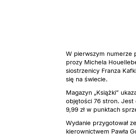
W pierwszym numerze pi
prozy Michela Houellebe
siostrzenicy Franza Kafk
się na świecie.
Magazyn „Książki” ukazał
objętości 76 stron. Jes
9,99 zł w punktach sprz
Wydanie przygotował ze
kierownictwem Pawła Goź