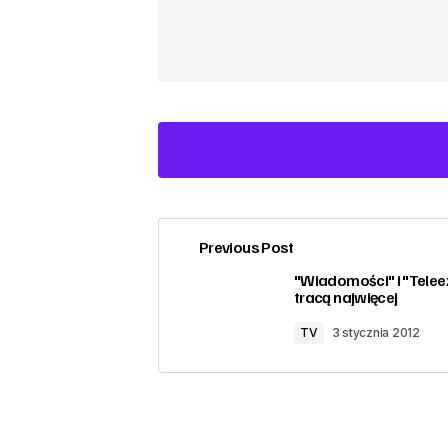
Previous Post
zalogować
"Wiadomości" i "Telee
tracą najwięcej
TV
3 stycznia 2012