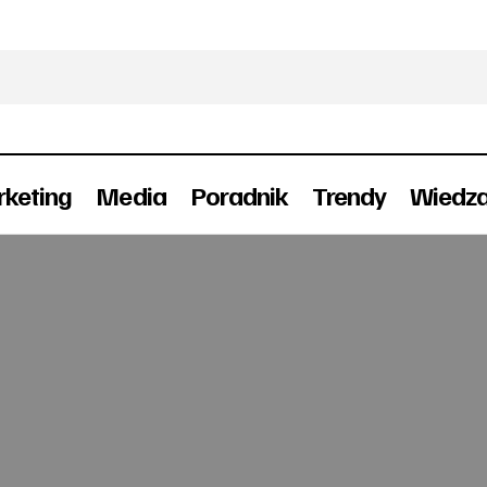
keting
Media
Poradnik
Trendy
Wiedz
„Kodeks pracy” z Gazetą Wyborczą
Prasa