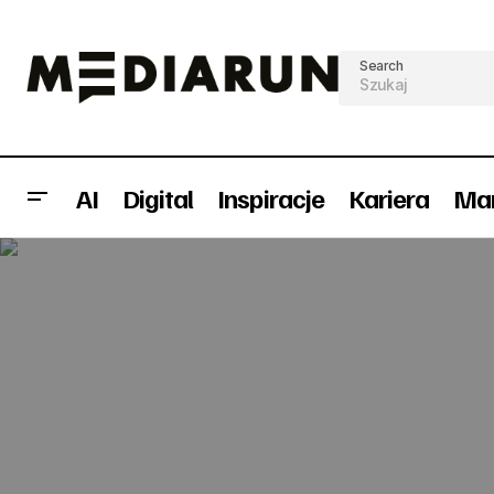
Search
AI
Digital
Inspiracje
Kariera
Mar
"Wiadomości" i "Teleexpress" tracą
najwięcej