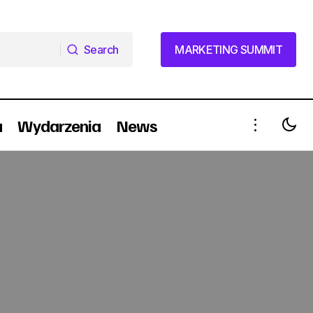
Search
MARKETING SUMMIT
Search
MARKETING SUMMIT
a
Wydarzenia
News
TVP Info wzmacnia zespół