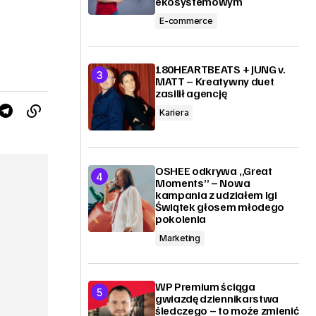
ekosystemowym
E-commerce
180HEARTBEATS + JUNG v.
MATT – Kreatywny duet
zasilił agencję
Kariera
OSHEE odkrywa „Great
Moments” – Nowa
kampania z udziałem Igi
Świątek głosem młodego
pokolenia
Marketing
WP Premium ściąga
gwiazdę dziennikarstwa
śledczego – to może zmienić