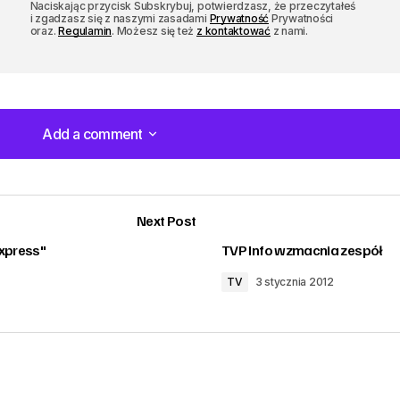
Naciskając przycisk Subskrybuj, potwierdzasz, że przeczytałeś
i zgadzasz się z naszymi zasadami
Prywatność
Prywatności
oraz.
Regulamin
. Możesz się też
z kontaktować
z nami.
Add a comment
Add a comment
Next Post
xpress"
TVP Info wzmacnia zespół
TV
3 stycznia 2012