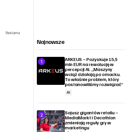
Reklama
Najnowsze
ARKEUS – Pozyskuje 15,5
mln EUR na rewolucję w
percepcji AI. „Maszyny
wciąż działają po omacku.
To właśnie problem, który
postanowiliśmy rozwiązać”
AI
Sojusz gigantów retailu –
MediaMarkt i Decathlon
zmieniają reguły gry w
marketingu