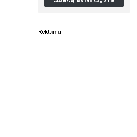
Obserwuj nas na Instagramie
Obserwuj nas na Instagramie
Reklama