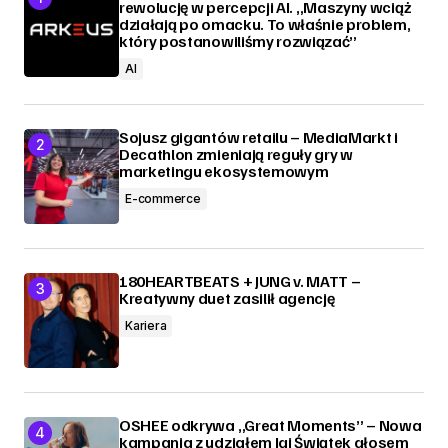
rewolucję w percepcji AI. „Maszyny wciąż
działają po omacku. To właśnie problem,
który postanowiliśmy rozwiązać”
AI
Sojusz gigantów retailu – MediaMarkt i
Decathlon zmieniają reguły gry w
marketingu ekosystemowym
E-commerce
180HEARTBEATS + JUNG v. MATT –
Kreatywny duet zasilił agencję
Kariera
OSHEE odkrywa „Great Moments” – Nowa
kampania z udziałem Igi Świątek głosem