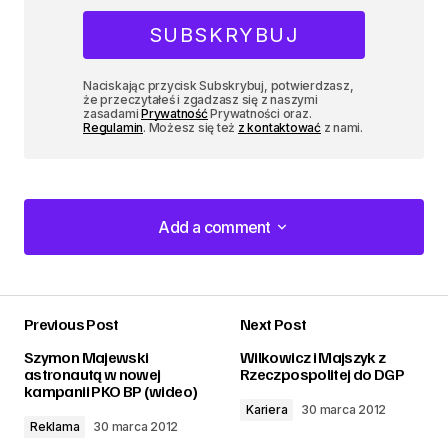
Naciskając przycisk Subskrybuj, potwierdzasz,
że przeczytałeś i zgadzasz się z naszymi
zasadami
Prywatność
Prywatności oraz.
Regulamin
. Możesz się też
z kontaktować
z nami.
Add a comment
Add a comment
Previous Post
Next Post
zalogować
Szymon Majewski
Wilkowicz i Majszyk z
astronautą w nowej
Rzeczpospolitej do DGP
kampanii PKO BP (wideo)
Kariera
30 marca 2012
Reklama
30 marca 2012