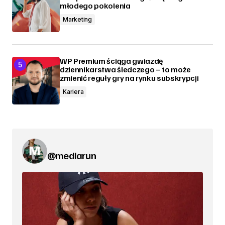
młodego pokolenia
Marketing
WP Premium ściąga gwiazdę
dziennikarstwa śledczego – to może
zmienić reguły gry na rynku subskrypcji
Kariera
@mediarun