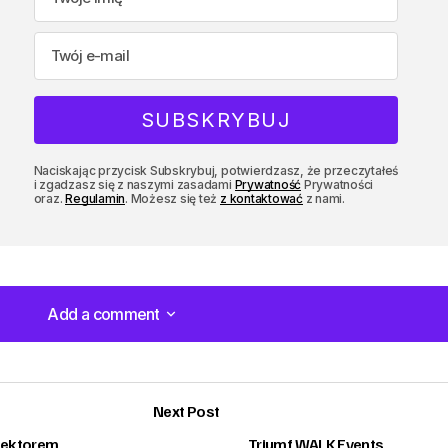
Naciskając przycisk Subskrybuj, potwierdzasz, że przeczytałeś
i zgadzasz się z naszymi zasadami
Prywatność
Prywatności
oraz.
Regulamin
. Możesz się też
z kontaktować
z nami.
Add a comment
Add a comment
Next Post
rektorem
Triumf WALK Events