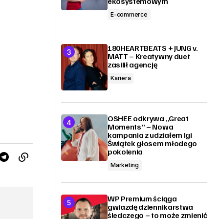
ekosystemowym
E-commerce
180HEARTBEATS + JUNG v.
MATT – Kreatywny duet
zasilił agencję
Kariera
OSHEE odkrywa „Great
Moments” – Nowa
kampania z udziałem Igi
Świątek głosem młodego
pokolenia
Marketing
WP Premium ściąga
gwiazdę dziennikarstwa
śledczego – to może zmienić