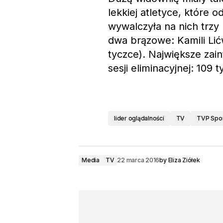
lekkiej atletyce, które 
wywalczyła na nich trzy
dwa brązowe: Kamili Lić
tyczce). Największe zai
sesji eliminacyjnej: 109 
lider oglądalności
TV
TVP Spo
Media
TV
22 marca 2016
by
Eliza Ziółek