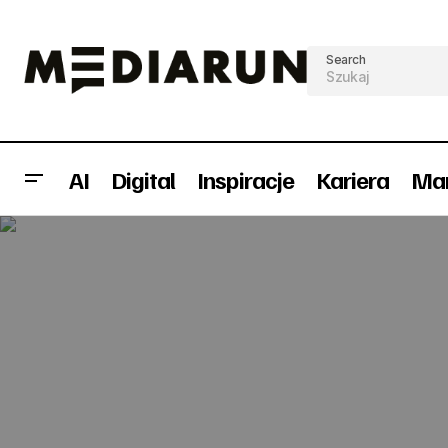
Search
AI
Digital
Inspiracje
Kariera
Mar
MakoLab z nowym dyrektorem