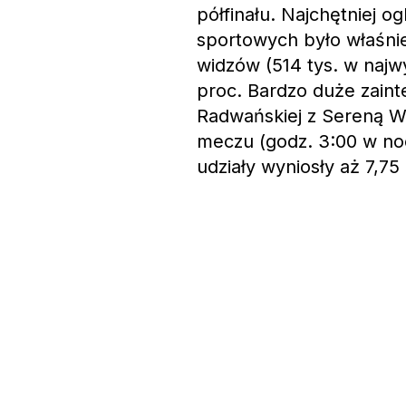
półfinału. Najchętniej
sportowych było właśnie
widzów (514 tys. w najw
proc. Bardzo duże zaint
Radwańskiej z Sereną W
meczu (godz. 3:00 w noc
udziały wyniosły aż 7,75