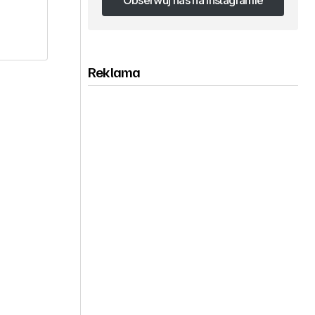
Obserwuj nas na Instagramie
Obserwuj nas na Instagramie
Reklama