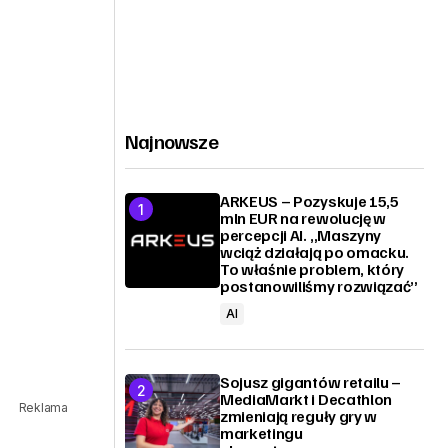
Najnowsze
ARKEUS – Pozyskuje 15,5
mln EUR na rewolucję w
percepcji AI. „Maszyny
wciąż działają po omacku.
To właśnie problem, który
postanowiliśmy rozwiązać”
AI
Sojusz gigantów retailu –
MediaMarkt i Decathlon
Reklama
zmieniają reguły gry w
marketingu