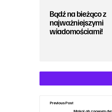
Bądź na bieżąco z
najważniejszymi
wiadomościami!
Previous Post
zalogować
MakoLab z nowym dy