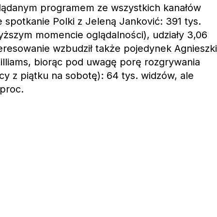
 oglądanym programem ze wszystkich kanałów
 spotkanie Polki z Jeleną Janković: 391 tys.
yższym momencie oglądalności), udziały 3,06
eresowanie wzbudził także pojedynek Agnieszki
illiams, biorąc pod uwagę porę rozgrywania
y z piątku na sobotę): 64 tys. widzów, ale
 proc.