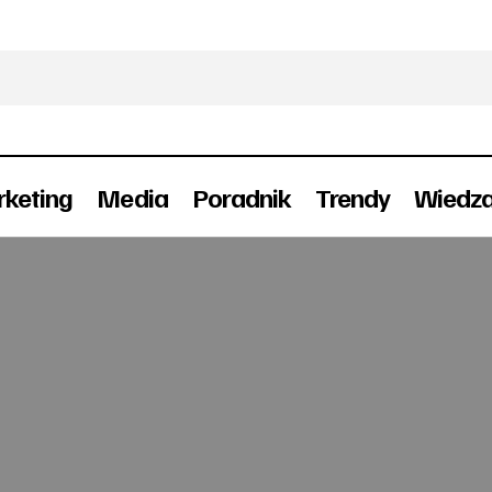
keting
Media
Poradnik
Trendy
Wiedz
Lider oglądalności TV
Media
TV