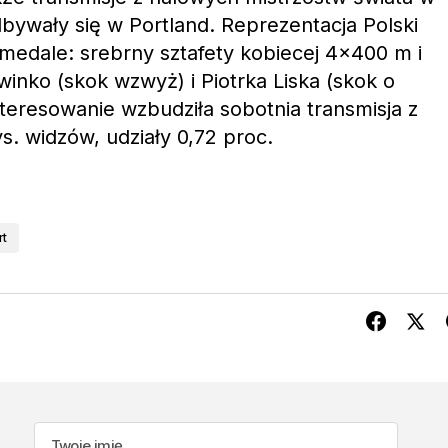
odbywały się w Portland. Reprezentacja Polski
 medale: srebrny sztafety kobiecej 4×400 m i
winko (skok wzwyż) i Piotrka Liska (skok o
nteresowanie wzbudziła sobotnia transmisja z
tys. widzów, udziały 0,72 proc.
rt