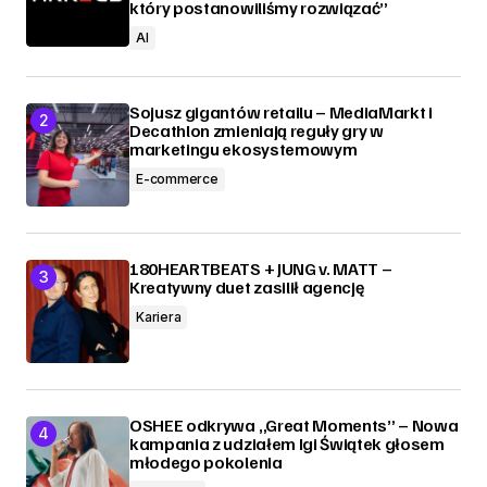
który postanowiliśmy rozwiązać”
AI
Sojusz gigantów retailu – MediaMarkt i
Decathlon zmieniają reguły gry w
marketingu ekosystemowym
E-commerce
180HEARTBEATS + JUNG v. MATT –
Kreatywny duet zasilił agencję
Kariera
OSHEE odkrywa „Great Moments” – Nowa
kampania z udziałem Igi Świątek głosem
młodego pokolenia