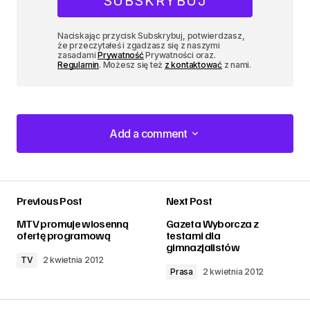
Naciskając przycisk Subskrybuj, potwierdzasz,
że przeczytałeś i zgadzasz się z naszymi
zasadami
Prywatność
Prywatności oraz.
Regulamin
. Możesz się też
z kontaktować
z nami.
Add a comment
Add a comment
Previous Post
Next Post
zalogować
MTV promuje wiosenną
Gazeta Wyborcza z
ofertę programową
testami dla
gimnazjalistów
TV
2 kwietnia 2012
Prasa
2 kwietnia 2012