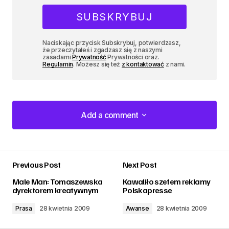
Naciskając przycisk Subskrybuj, potwierdzasz,
że przeczytałeś i zgadzasz się z naszymi
zasadami
Prywatność
Prywatności oraz.
Regulamin
. Możesz się też
z kontaktować
z nami.
Add a comment
Add a comment
Previous Post
Next Post
zalogować
Male Man: Tomaszewska
Kawaliło szefem reklamy
dyrektorem kreatywnym
Polskapresse
Prasa
28 kwietnia 2009
Awanse
28 kwietnia 2009