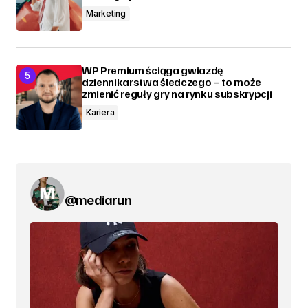
Marketing
WP Premium ściąga gwiazdę
dziennikarstwa śledczego – to może
zmienić reguły gry na rynku subskrypcji
Kariera
@mediarun