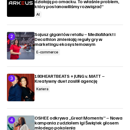
działają po omacku. To właśnie problem,
który postanowiliśmy rozwiązać”
AI
Sojusz gigantów retailu – MediaMarkt i
Decathlon zmieniają reguły gry w
marketingu ekosystemowym
E-commerce
180HEARTBEATS + JUNG v. MATT –
Kreatywny duet zasilił agencję
Kariera
OSHEE odkrywa „Great Moments” – Nowa
kampania z udziałem Igi Świątek głosem
młodego pokolenia