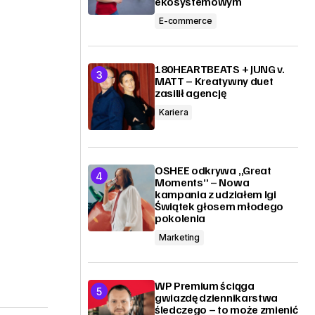
ekosystemowym
E-commerce
180HEARTBEATS + JUNG v.
MATT – Kreatywny duet
zasilił agencję
Kariera
OSHEE odkrywa „Great
Moments” – Nowa
kampania z udziałem Igi
Świątek głosem młodego
pokolenia
Marketing
WP Premium ściąga
gwiazdę dziennikarstwa
śledczego – to może zmienić