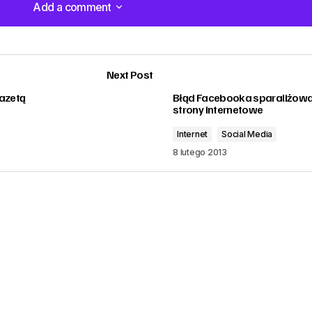
Add a comment
Add a comment
Next Post
azetą
Błąd Facebooka sparaliżowa
strony internetowe
Internet
Social Media
8 lutego 2013