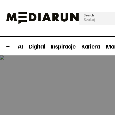
Search
AI
Digital
Inspiracje
Kariera
Mar
"Szklana pułapka" z Gazetą Wyborczą