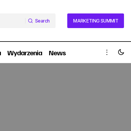
Search
MARKETING SUMMIT
Search
MARKETING SUMMIT
a
Wydarzenia
News
Błąd Facebooka sparaliżował strony
internetowe