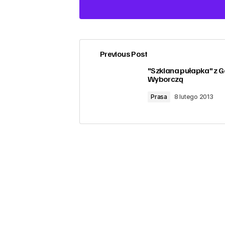
Previous Post
zalogować
"Szklana pułapka" z G
Wyborczą
Prasa
8 lutego 2013