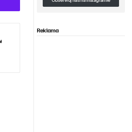
Obserwuj nas na Instagramie
Obserwuj nas na Instagramie
Reklama
ł