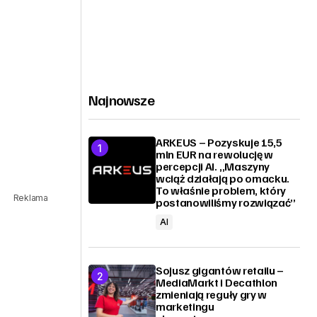
Najnowsze
ARKEUS – Pozyskuje 15,5
mln EUR na rewolucję w
percepcji AI. „Maszyny
wciąż działają po omacku.
To właśnie problem, który
Reklama
postanowiliśmy rozwiązać”
AI
Sojusz gigantów retailu –
MediaMarkt i Decathlon
zmieniają reguły gry w
marketingu