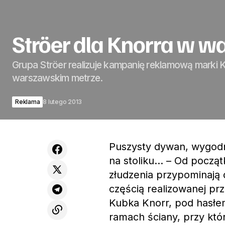
Ströer dla Knorra w 
Grupa Ströer realizuje kampanię reklamową marki 
warszawskim metrze.
Reklama
8 lutego 2013
Puszysty dywan, wygodn
na stoliku… – Od począt
złudzenia przypominają
częścią realizowanej p
Kubka Knorr, pod hasłem
ramach ściany, przy któ