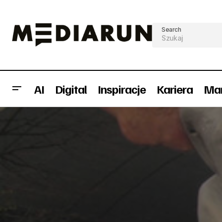
Search
AI
Digital
Inspiracje
Kariera
Mar
Radio on-line coraz bardziej popularne