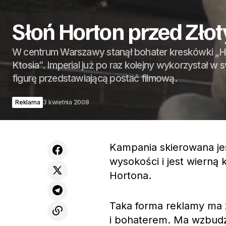
Słoń Horton przed Zło
W centrum Warszawy stanął bohater kreskówki „H
Ktosia”. Imperial już po raz kolejny wykorzystał w 
figurę przedstawiającą postać filmową.
Reklama
3 kwietnia 2008
Kampania skierowana jes
wysokości i jest wierną 
Hortona.
Taka forma reklamy ma 
i bohaterem. Ma wzbudzi