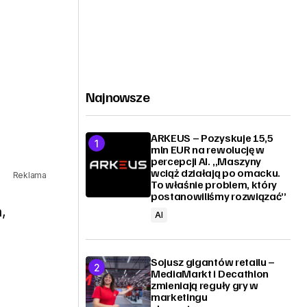
Najnowsze
ARKEUS – Pozyskuje 15,5
mln EUR na rewolucję w
percepcji AI. „Maszyny
wciąż działają po omacku.
Reklama
To właśnie problem, który
postanowiliśmy rozwiązać”
,
AI
Sojusz gigantów retailu –
MediaMarkt i Decathlon
zmieniają reguły gry w
marketingu