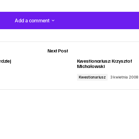
Add a comment
Add a comment
Next Post
rdziej
Kwestionariusz: Krzysztof
Michałowski
Kwestionariusz
3 kwietnia 2008