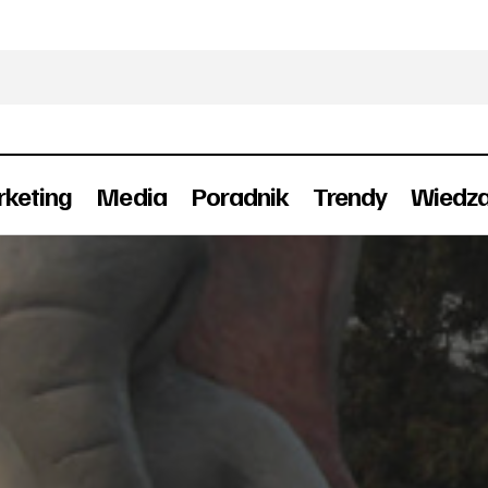
keting
Media
Poradnik
Trendy
Wiedz
Słoń Horton przed Złotymi Tarasami
Reklama