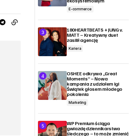
ekosystemowym
E-commerce
180HEARTBEATS + JUNG v.
MATT – Kreatywny duet
zasilił agencję
Kariera
OSHEE odkrywa „Great
Moments” – Nowa
kampania z udziałem Igi
Świątek głosem młodego
pokolenia
Marketing
WP Premium ściąga
gwiazdę dziennikarstwa
śledczego – to może zmienić