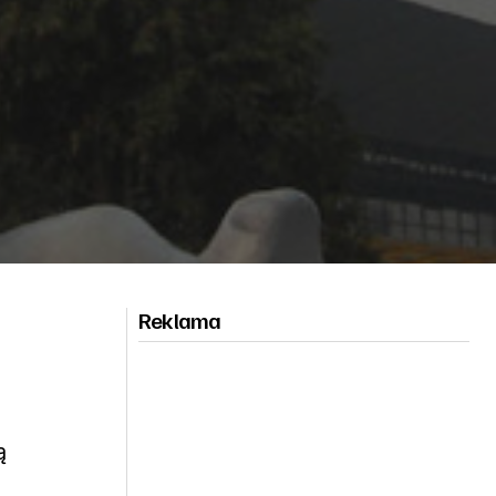
Reklama
ą