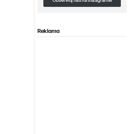
Obserwuj nas na Instagramie
Obserwuj nas na Instagramie
Reklama