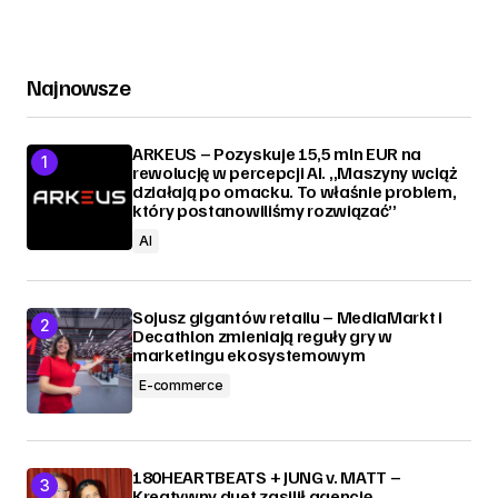
Najnowsze
ARKEUS – Pozyskuje 15,5 mln EUR na
rewolucję w percepcji AI. „Maszyny wciąż
działają po omacku. To właśnie problem,
który postanowiliśmy rozwiązać”
AI
Sojusz gigantów retailu – MediaMarkt i
Decathlon zmieniają reguły gry w
marketingu ekosystemowym
E-commerce
180HEARTBEATS + JUNG v. MATT –
Kreatywny duet zasilił agencję