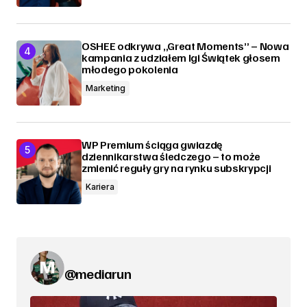
OSHEE odkrywa „Great Moments” – Nowa
kampania z udziałem Igi Świątek głosem
młodego pokolenia
Marketing
WP Premium ściąga gwiazdę
dziennikarstwa śledczego – to może
zmienić reguły gry na rynku subskrypcji
Kariera
@mediarun