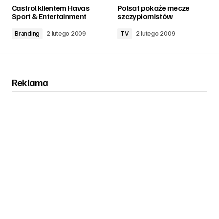
zalogować
Castrol klientem Havas
Polsat pokaże mecze
Sport & Entertainment
szczypiornistów
Branding
2 lutego 2009
TV
2 lutego 2009
Reklama