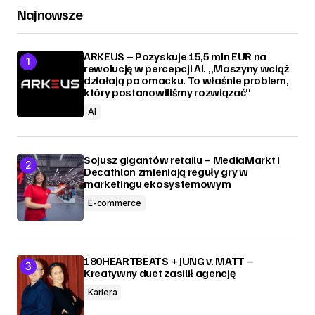
Najnowsze
ARKEUS – Pozyskuje 15,5 mln EUR na
rewolucję w percepcji AI. „Maszyny wciąż
działają po omacku. To właśnie problem,
który postanowiliśmy rozwiązać”
AI
Sojusz gigantów retailu – MediaMarkt i
Decathlon zmieniają reguły gry w
marketingu ekosystemowym
E-commerce
180HEARTBEATS + JUNG v. MATT –
Kreatywny duet zasilił agencję
Kariera