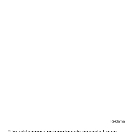
Reklama
Film reklamowy przygotowała agencja Lowe