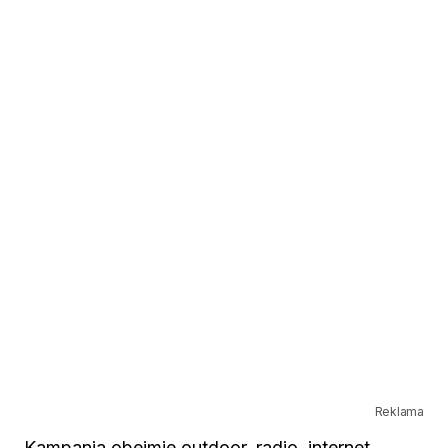
Reklama
Kampania obejmie outdoor, radio, internet,