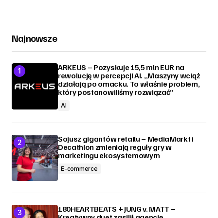
Najnowsze
ARKEUS – Pozyskuje 15,5 mln EUR na
rewolucję w percepcji AI. „Maszyny wciąż
działają po omacku. To właśnie problem,
który postanowiliśmy rozwiązać”
AI
Sojusz gigantów retailu – MediaMarkt i
Decathlon zmieniają reguły gry w
marketingu ekosystemowym
E-commerce
180HEARTBEATS + JUNG v. MATT –
Kreatywny duet zasilił agencję