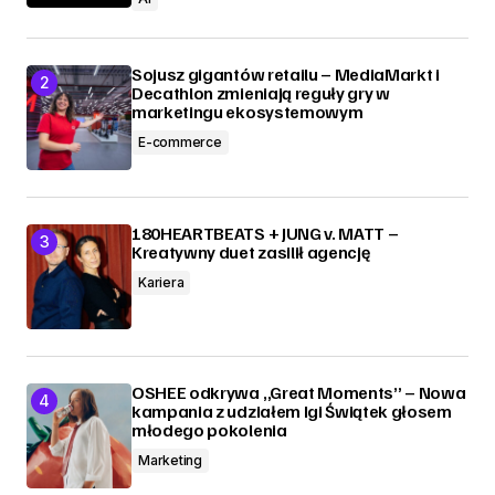
Sojusz gigantów retailu – MediaMarkt i
Decathlon zmieniają reguły gry w
marketingu ekosystemowym
E-commerce
180HEARTBEATS + JUNG v. MATT –
Kreatywny duet zasilił agencję
Kariera
OSHEE odkrywa „Great Moments” – Nowa
kampania z udziałem Igi Świątek głosem
młodego pokolenia
Marketing