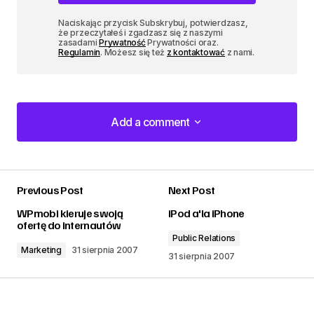
Naciskając przycisk Subskrybuj, potwierdzasz,
że przeczytałeś i zgadzasz się z naszymi
zasadami
Prywatność
Prywatności oraz.
Regulamin
. Możesz się też
z kontaktować
z nami.
Add a comment
Add a comment
Previous Post
Next Post
zalogować
WPmobi kieruje swoją
iPod a'la iPhone
ofertę do internautów
Public Relations
Marketing
31 sierpnia 2007
31 sierpnia 2007