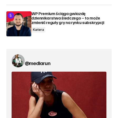
WP Premium ściąga gwiazdę
dziennikarstwa śledczego – to może
zmienić reguły gry na rynku subskrypcji
Kariera
@mediarun