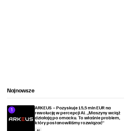
Najnowsze
ARKEUS – Pozyskuje 15,5 mln EUR na
rewolucję w percepcji AI. „Maszyny wciąż
działają po omacku. To właśnie problem,
który postanowiliśmy rozwiązać”
AI