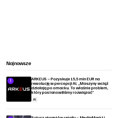
Najnowsze
ARKEUS – Pozyskuje 15,5 mln EUR na
rewolucję w percepcji AI. „Maszyny wciąż
działają po omacku. To właśnie problem,
który postanowiliśmy rozwiązać”
AI
Sojusz gigantów retailu – MediaMarkt i