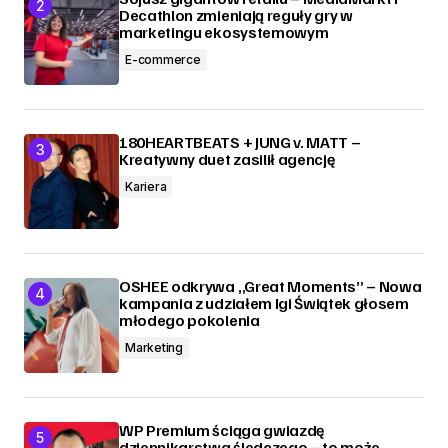
Decathlon zmieniają reguły gry w
marketingu ekosystemowym
E-commerce
180HEARTBEATS + JUNG v. MATT –
Kreatywny duet zasilił agencję
Kariera
OSHEE odkrywa „Great Moments” – Nowa
kampania z udziałem Igi Świątek głosem
młodego pokolenia
Marketing
WP Premium ściąga gwiazdę
dziennikarstwa śledczego – to może