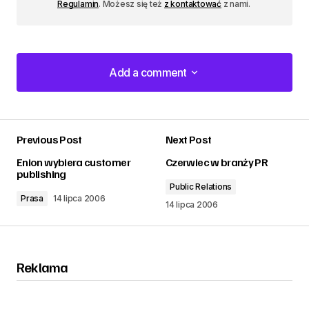
Regulamin
. Możesz się też
z kontaktować
z nami.
Add a comment
Add a comment
Previous Post
Next Post
zalogować
Enion wybiera customer
Czerwiec w branży PR
publishing
Public Relations
Prasa
14 lipca 2006
14 lipca 2006
Reklama