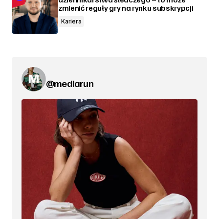
zmienić reguły gry na rynku subskrypcji
Kariera
@mediarun