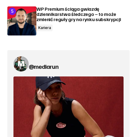
WP Premium ściąga gwiazdę
dziennikarstwa śledczego – to może
zmienić reguły gry na rynku subskrypcji
Kariera
@mediarun