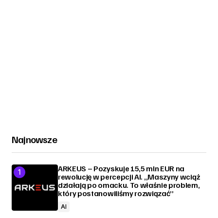
Najnowsze
ARKEUS – Pozyskuje 15,5 mln EUR na
rewolucję w percepcji AI. „Maszyny wciąż
działają po omacku. To właśnie problem,
który postanowiliśmy rozwiązać”
AI