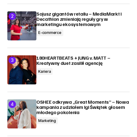
Sojusz gigantów retailu – MediaMarkt i
Decathlon zmieniają reguły gry w
marketingu ekosystemowym
E-commerce
180HEARTBEATS + JUNG v. MATT –
Kreatywny duet zasilił agencję
Kariera
OSHEE odkrywa „Great Moments” – Nowa
kampania z udziałem Igi Świątek głosem
młodego pokolenia
Marketing