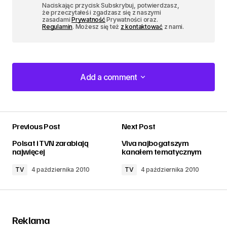
Naciskając przycisk Subskrybuj, potwierdzasz,
że przeczytałeś i zgadzasz się z naszymi
zasadami
Prywatność
Prywatności oraz.
Regulamin
. Możesz się też
z kontaktować
z nami.
Add a comment
Add a comment
Previous Post
Next Post
zalogować
Polsat i TVN zarabiają
Viva najbogatszym
najwięcej
kanałem tematycznym
TV
4 października 2010
TV
4 października 2010
Reklama