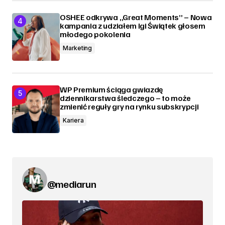
OSHEE odkrywa „Great Moments” – Nowa
kampania z udziałem Igi Świątek głosem
młodego pokolenia
Marketing
WP Premium ściąga gwiazdę
dziennikarstwa śledczego – to może
zmienić reguły gry na rynku subskrypcji
Kariera
@mediarun