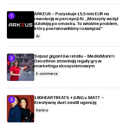
ARKEUS – Pozyskuje 15,5 mln EUR na
rewolucję w percepcji AI. „Maszyny wciąż
działają po omacku. To właśnie problem,
który postanowiliśmy rozwiązać”
AI
Sojusz gigantów retailu – MediaMarkt i
Decathlon zmieniają reguły gry w
marketingu ekosystemowym
E-commerce
180HEARTBEATS + JUNG v. MATT –
Kreatywny duet zasilił agencję
Kariera