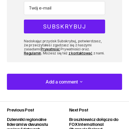
Naciskając przycisk Subskrybuj, potwierdzasz,
że przeczytałeś i zgadzasz się z naszymi
zasadami
Prywatność
Prywatności oraz.
Regulamin
. Możesz się też
z kontaktować
z nami.
Add a comment
Add a comment
Previous Post
Next Post
zalogować
Dzienniki regionalne
Broszkiewicz dołącza do
liderami w dwunastu
FOX International
województwach
Channels Poland