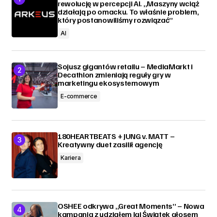
rewolucję w percepcji AI. „Maszyny wciąż
działają po omacku. To właśnie problem,
który postanowiliśmy rozwiązać”
AI
Sojusz gigantów retailu – MediaMarkt i
Decathlon zmieniają reguły gry w
marketingu ekosystemowym
E-commerce
180HEARTBEATS + JUNG v. MATT –
Kreatywny duet zasilił agencję
Kariera
OSHEE odkrywa „Great Moments” – Nowa
kampania z udziałem Igi Świątek głosem