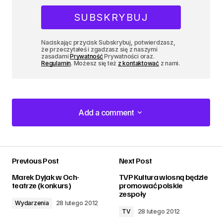
Naciskając przycisk Subskrybuj, potwierdzasz,
że przeczytałeś i zgadzasz się z naszymi
zasadami
Prywatność
Prywatności oraz.
Regulamin
. Możesz się też
z kontaktować
z nami.
Add a comment
Add a comment
Previous Post
Next Post
zalogować
Marek Dyjak w Och-
TVP Kultura wiosną będzie
teatrze (konkurs)
promować polskie
zespoły
Wydarzenia
28 lutego 2012
TV
28 lutego 2012