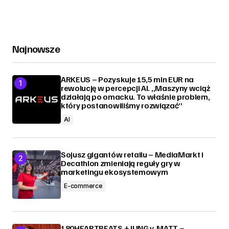
Najnowsze
ARKEUS – Pozyskuje 15,5 mln EUR na
rewolucję w percepcji AI. „Maszyny wciąż
działają po omacku. To właśnie problem,
który postanowiliśmy rozwiązać”
AI
Sojusz gigantów retailu – MediaMarkt i
Decathlon zmieniają reguły gry w
marketingu ekosystemowym
E-commerce
180HEARTBEATS + JUNG v. MATT –