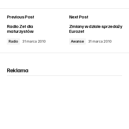
Previous Post
Next Post
zalogować
Radio Zet dla
Zmiany w dziale sprzedaży
maturzystów
Eurozet
Radio
31 marca 2010
Awanse
31 marca 2010
Reklama