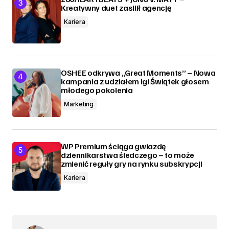
Kreatywny duet zasilił agencję
Kariera
OSHEE odkrywa „Great Moments” – Nowa
kampania z udziałem Igi Świątek głosem
młodego pokolenia
Marketing
WP Premium ściąga gwiazdę
dziennikarstwa śledczego – to może
zmienić reguły gry na rynku subskrypcji
Kariera