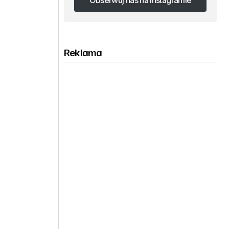
Obserwuj nas na Instagramie
Obserwuj nas na Instagramie
Reklama