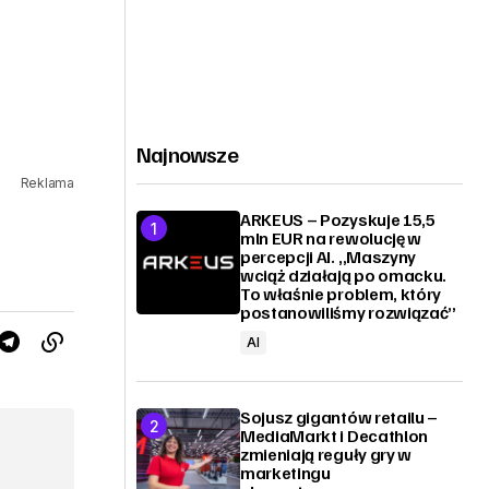
Najnowsze
Reklama
ARKEUS – Pozyskuje 15,5
mln EUR na rewolucję w
percepcji AI. „Maszyny
wciąż działają po omacku.
To właśnie problem, który
postanowiliśmy rozwiązać”
AI
Sojusz gigantów retailu –
MediaMarkt i Decathlon
zmieniają reguły gry w
marketingu