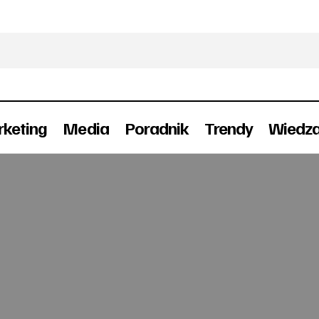
keting
Media
Poradnik
Trendy
Wiedz
Kropka Bordo rozbudowuje dział kreacji
Awanse