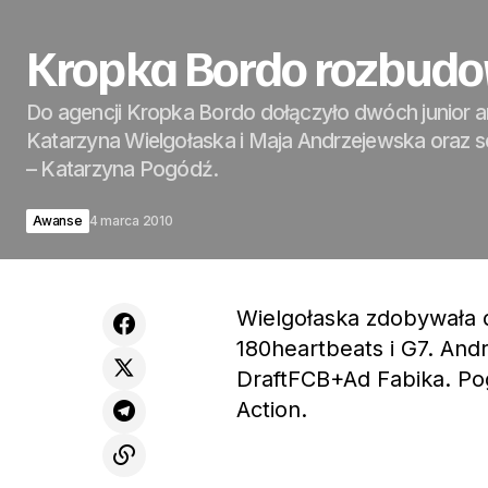
Kropka Bordo rozbudow
Do agencji Kropka Bordo dołączyło dwóch junior ar
Katarzyna Wielgołaska i Maja Andrzejewska oraz s
– Katarzyna Pogódź.
Awanse
4 marca 2010
Wielgołaska zdobywała 
180heartbeats i G7. And
DraftFCB+Ad Fabika. Po
Action.