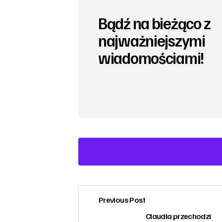
Bądź na bieżąco z
najważniejszymi
wiadomościami!
Previous Post
zalogować
Claudia przechodzi