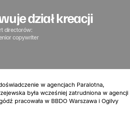
uje dział kreacji
t directorów:
enior copywriter
doświadczenie w agencjach Paralotna,
rzejewska była wcześniej zatrudniona w agencji
gódź pracowała w BBDO Warszawa i Ogilvy