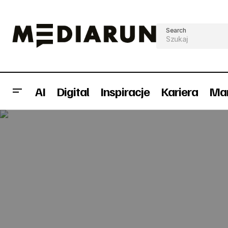
Search
AI
Digital
Inspiracje
Kariera
Mar
Claudia przechodzi metamorfozę