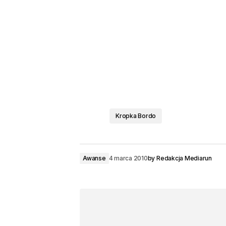
Kropka Bordo
Awanse
4 marca 2010
by
Redakcja Mediarun