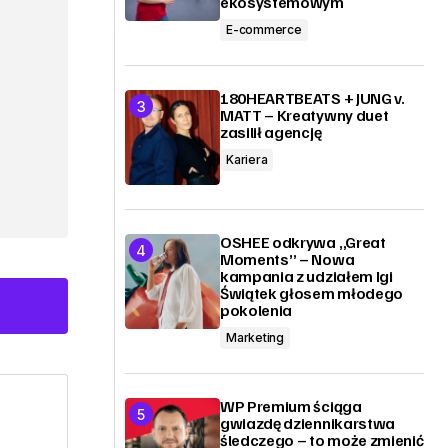
ekosystemowym
E-commerce
180HEARTBEATS + JUNG v.
MATT – Kreatywny duet
zasilił agencję
Kariera
OSHEE odkrywa „Great
Moments” – Nowa
kampania z udziałem Igi
Świątek głosem młodego
pokolenia
Marketing
WP Premium ściąga
gwiazdę dziennikarstwa
śledczego – to może zmienić