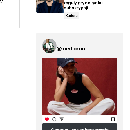
FM
reguły gry na rynku
subskrypcji
Kariera
@mediarun