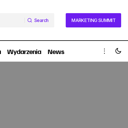
Search
MARKETING SUMMIT
Search
MARKETING SUMMIT
a
Wydarzenia
News
Ambasada Brand Communications gra
z RMF FM (wideo)