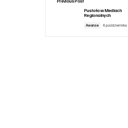
Previous Post
zalogować
Pustoła w Mediach
Regionalnych
Awanse
6 października