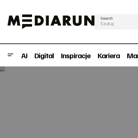
Search
AI
Digital
Inspiracje
Kariera
Mar
Pustoła w Mediach Regionalnych