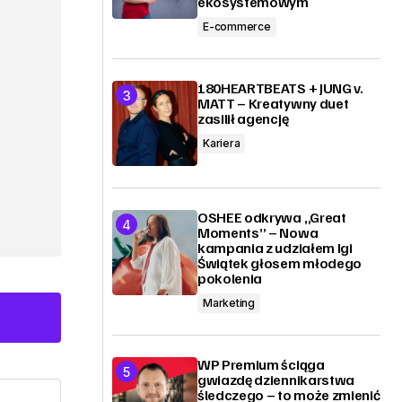
ekosystemowym
E-commerce
180HEARTBEATS + JUNG v.
MATT – Kreatywny duet
zasilił agencję
Kariera
OSHEE odkrywa „Great
Moments” – Nowa
kampania z udziałem Igi
Świątek głosem młodego
pokolenia
Marketing
WP Premium ściąga
gwiazdę dziennikarstwa
śledczego – to może zmienić