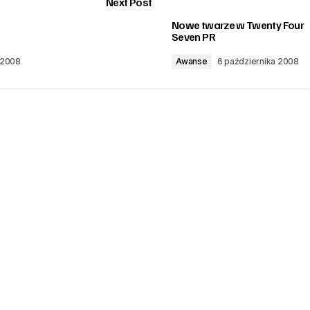
Next Post
Nowe twarze w Twenty Four
Seven PR
 2008
Awanse
6 października 2008