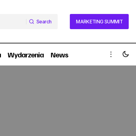
Search
MARKETING SUMMIT
Search
MARKETING SUMMIT
a
Wydarzenia
News
Nowe twarze w Twenty Four Seven PR