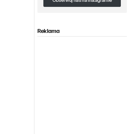
Obserwuj nas na Instagramie
Obserwuj nas na Instagramie
Reklama