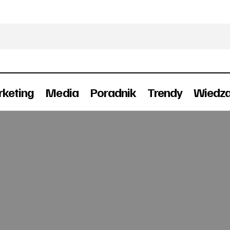
keting
Media
Poradnik
Trendy
Wiedz
Kluj szefem Lewis PR
Awanse