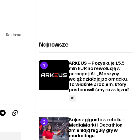
Reklama
Najnowsze
ARKEUS – Pozyskuje 15,5
mln EUR na rewolucję w
percepcji AI. „Maszyny
wciąż działają po omacku.
To właśnie problem, który
postanowiliśmy rozwiązać”
AI
Sojusz gigantów retailu –
MediaMarkt i Decathlon
zmieniają reguły gry w
marketingu