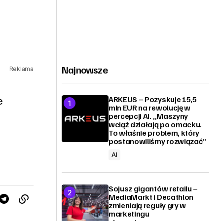
Najnowsze
Reklama
ARKEUS – Pozyskuje 15,5
e
mln EUR na rewolucję w
percepcji AI. „Maszyny
wciąż działają po omacku.
To właśnie problem, który
postanowiliśmy rozwiązać”
AI
Sojusz gigantów retailu –
MediaMarkt i Decathlon
zmieniają reguły gry w
marketingu