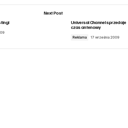
Next Post
tingi
Universal Channel sprzedaje
czas antenowy
009
Reklama
17 września 2009