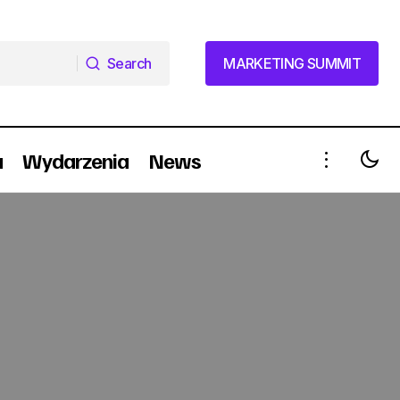
Search
MARKETING SUMMIT
Search
MARKETING SUMMIT
a
Wydarzenia
News
Universal Channel sprzedaje czas
antenowy