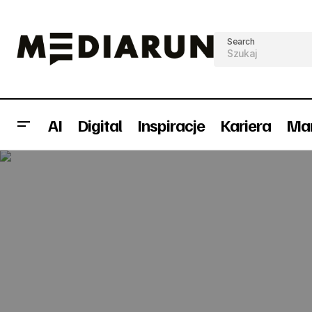
Search
AI
Digital
Inspiracje
Kariera
Mar
Cyfra+ zakończyła castingi