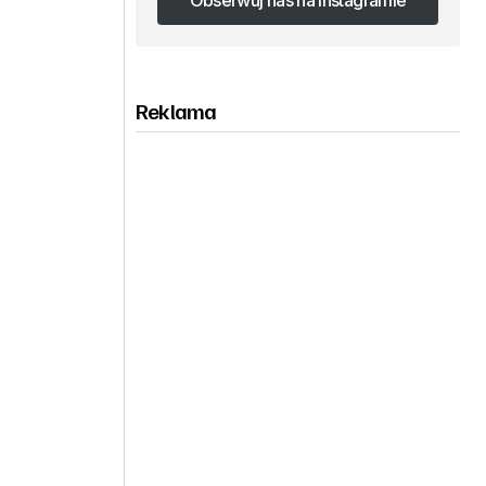
Obserwuj nas na Instagramie
Obserwuj nas na Instagramie
Reklama