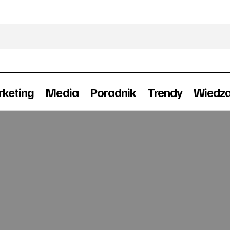
keting
Media
Poradnik
Trendy
Wiedz
Jesienne zmiany w Good One PR
Awanse