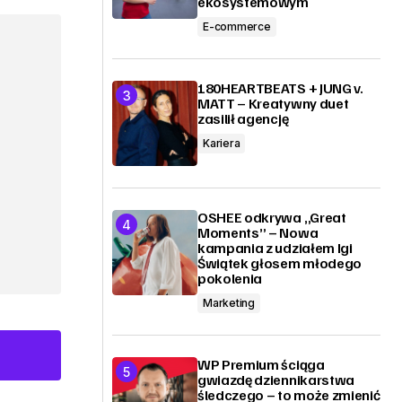
ekosystemowym
E-commerce
180HEARTBEATS + JUNG v.
MATT – Kreatywny duet
zasilił agencję
Kariera
OSHEE odkrywa „Great
Moments” – Nowa
kampania z udziałem Igi
Świątek głosem młodego
pokolenia
Marketing
WP Premium ściąga
gwiazdę dziennikarstwa
śledczego – to może zmienić