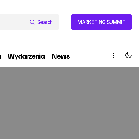
Search
MARKETING SUMMIT
Search
MARKETING SUMMIT
a
Wydarzenia
News
n
N: filmowe i recorderowe promocje