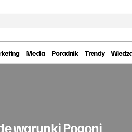
keting
Media
Poradnik
Trendy
Wiedz
Carlsberg stawia twarde warunki Pogoni Szczeci
News
rde warunki Pogoni