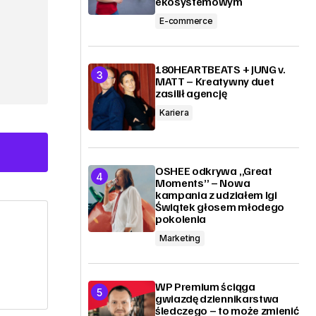
ekosystemowym
E-commerce
180HEARTBEATS + JUNG v.
MATT – Kreatywny duet
zasilił agencję
Kariera
OSHEE odkrywa „Great
Moments” – Nowa
kampania z udziałem Igi
Świątek głosem młodego
pokolenia
Marketing
WP Premium ściąga
gwiazdę dziennikarstwa
śledczego – to może zmienić