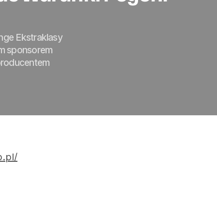
ge Ekstraklasy
m sponsorem
 producentem
.pl/