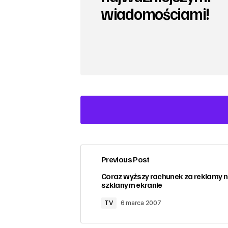
wiadomościami!
Previous Post
zalogować
Coraz wyższy rachunek za reklamy 
szklanym ekranie
TV
6 marca 2007