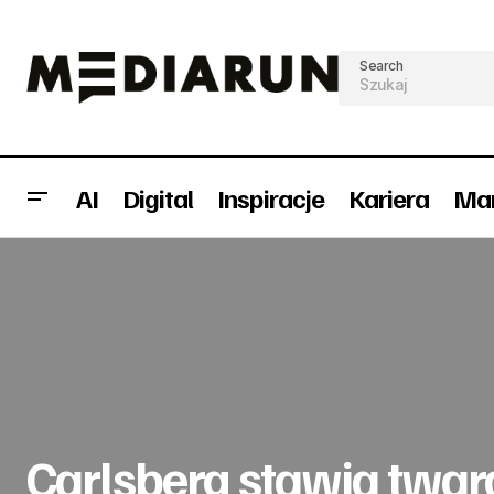
Search
AI
Digital
Inspiracje
Kariera
Mar
Coraz wyższy rachunek za reklamy na
szklanym ekranie
Carlsberg stawia twa