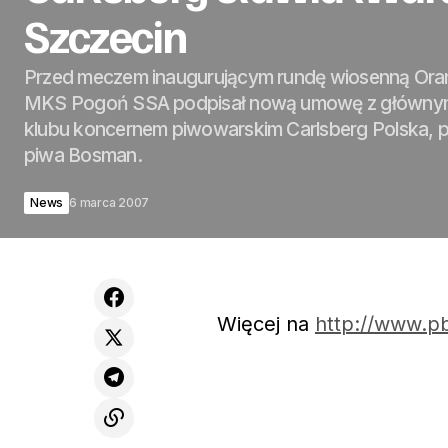
Szczecin
Przed meczem inaugurującym rundę wiosenną Oran
MKS Pogoń SSA podpisał nową umowę z główny
klubu koncernem piwowarskim Carlsberg Polska,
piwa Bosman.
News
6 marca 2007
Więcej na
http://www.pb