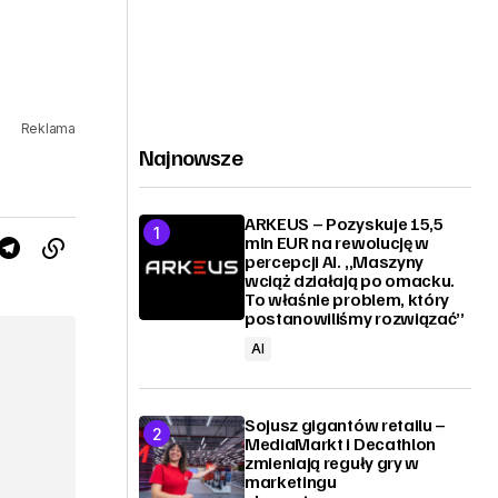
Reklama
Najnowsze
ARKEUS – Pozyskuje 15,5
mln EUR na rewolucję w
percepcji AI. „Maszyny
wciąż działają po omacku.
To właśnie problem, który
postanowiliśmy rozwiązać”
AI
Sojusz gigantów retailu –
MediaMarkt i Decathlon
zmieniają reguły gry w
marketingu