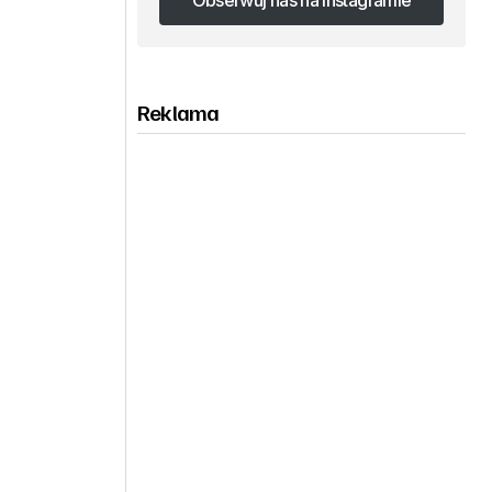
Obserwuj nas na Instagramie
Obserwuj nas na Instagramie
Reklama