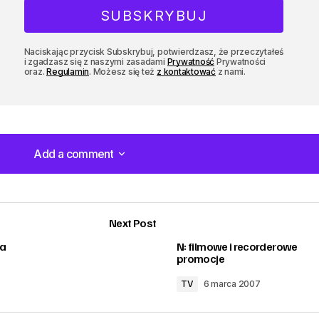
Naciskając przycisk Subskrybuj, potwierdzasz, że przeczytałeś
i zgadzasz się z naszymi zasadami
Prywatność
Prywatności
oraz.
Regulamin
. Możesz się też
z kontaktować
z nami.
Add a comment
Add a comment
Next Post
na
N: filmowe i recorderowe
promocje
TV
6 marca 2007