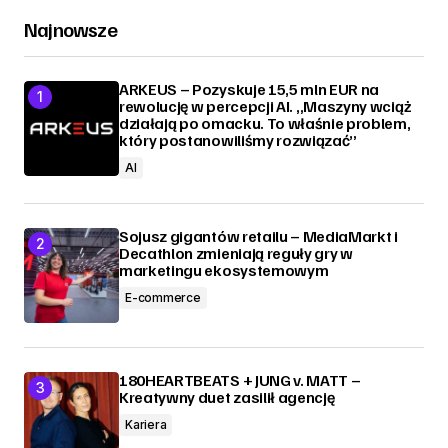
Najnowsze
ARKEUS – Pozyskuje 15,5 mln EUR na
rewolucję w percepcji AI. „Maszyny wciąż
działają po omacku. To właśnie problem,
który postanowiliśmy rozwiązać”
AI
Sojusz gigantów retailu – MediaMarkt i
Decathlon zmieniają reguły gry w
marketingu ekosystemowym
E-commerce
180HEARTBEATS + JUNG v. MATT –
Kreatywny duet zasilił agencję
Kariera