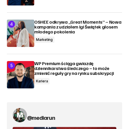
OSHEE odkrywa „Great Moments” – Nowa
kampania z udziałem Igi Świątek głosem
młodego pokolenia
Marketing
WP Premium ściąga gwiazdę
dziennikarstwa śledczego – to może
zmienić reguły gry na rynku subskrypcji
Kariera
@mediarun