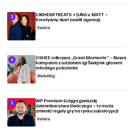
180HEARTBEATS + JUNG v. MATT –
Kreatywny duet zasilił agencję
Kariera
OSHEE odkrywa „Great Moments” – Nowa
kampania z udziałem Igi Świątek głosem
młodego pokolenia
Marketing
WP Premium ściąga gwiazdę
dziennikarstwa śledczego – to może
zmienić reguły gry na rynku subskrypcji
Kariera