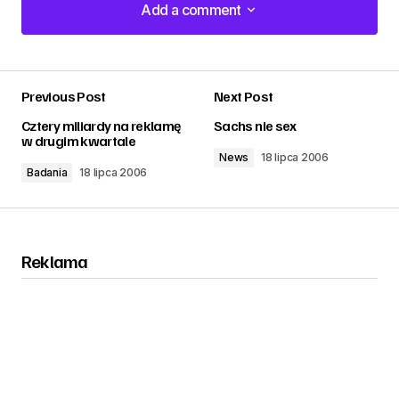
Add a comment
Add a comment
Previous Post
Next Post
zalogować
Cztery miliardy na reklamę
Sachs nie sex
w drugim kwartale
News
18 lipca 2006
Badania
18 lipca 2006
Reklama