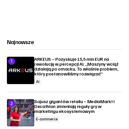
Najnowsze
ARKEUS – Pozyskuje 15,5 mln EUR na
rewolucję w percepcji AI. „Maszyny wciąż
działają po omacku. To właśnie problem,
który postanowiliśmy rozwiązać”
AI
Sojusz gigantów retailu – MediaMarkt i
Decathlon zmieniają reguły gry w
marketingu ekosystemowym
E-commerce